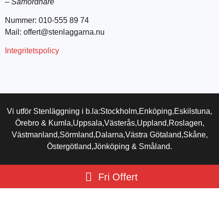
–
Samordnare
Nummer: 010-555 89 74
Mail: offert@stenlaggarna.nu
Integritetspolicy
Vi utför Stenläggning i b.la:
Stockholm,
Enköping,
Eskilstuna,
Örebro & Kumla,
Uppsala,
Västerås,
Uppland,
Roslagen,
Västmanland,
Sörmland,
Dalarna,
Västra Götaland,
Skåne,
Östergötland,
Jönköping & Småland.
Fri Offert