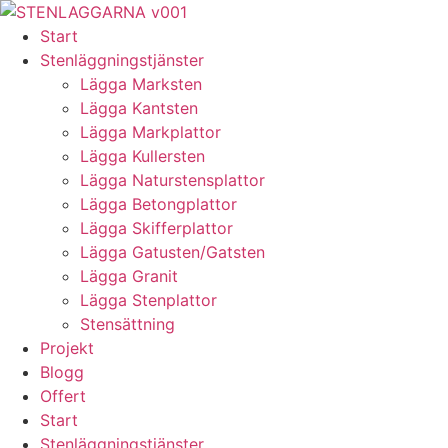
Skip
to
Start
content
Stenläggningstjänster
Lägga Marksten
Lägga Kantsten
Lägga Markplattor
Lägga Kullersten
Lägga Naturstensplattor
Lägga Betongplattor
Lägga Skifferplattor
Lägga Gatusten/Gatsten
Lägga Granit
Lägga Stenplattor
Stensättning
Projekt
Blogg
Offert
Start
Stenläggningstjänster