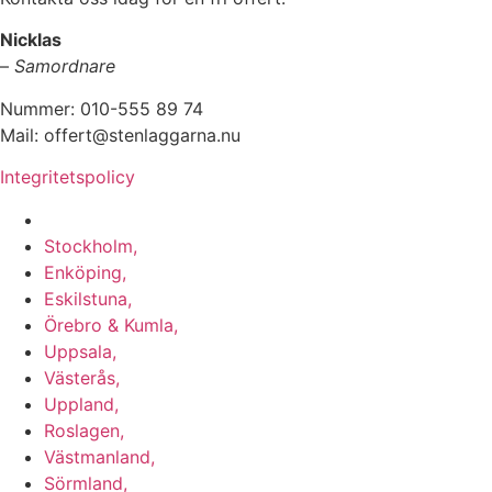
Nicklas
–
Samordnare
Nummer: 010-555 89 74
Mail: offert@stenlaggarna.nu
Integritetspolicy
Vi utför Stenläggning i b.la:
Stockholm,
Enköping,
Eskilstuna,
Örebro & Kumla,
Uppsala,
Västerås,
Uppland,
Roslagen,
Västmanland,
Sörmland,