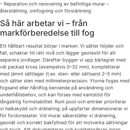
– Reparation och renovering av befintliga murar –
återställning, omfogning och förstärkning
Så här arbetar vi – från
markförberedelse till fog
Ett hållbart resultat börjar i marken. Vi sätter höjder och
fall, schaktar till rätt nivå och lägger geotextil för att
separera jordlager. Därefter bygger vi upp bärlagret med
väl packad kross (exempelvis 0–32 mm), kompletterar
med jämnt sättlager (t.ex. sten- eller sättsand 2–5 mm)
och sätter sten med millimeterprecision. Ytorna fogas med
fogsand eller hårdfog beroende på användning och
underhållsbehov, och kan förses med kantstöd för
långsiktig formstabilitet. Runt pool och entréer prioriterar
vi halkskydd och dränering; på uppfarter dimensionerar vi
för fordonslaster. Vid murar säkerställer vi dränering,
geonät och korrekt bakfyllnad för att motverka sättningar
och tryck. Allt dokumenteras och kvalitetssäkras innan