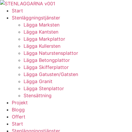
Skip
to
Start
content
Stenläggningstjänster
Lägga Marksten
Lägga Kantsten
Lägga Markplattor
Lägga Kullersten
Lägga Naturstensplattor
Lägga Betongplattor
Lägga Skifferplattor
Lägga Gatusten/Gatsten
Lägga Granit
Lägga Stenplattor
Stensättning
Projekt
Blogg
Offert
Start
Stenläggningstjänster