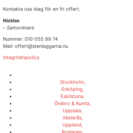
Kontakta oss idag för en fri offert.
Nicklas
–
Samordnare
Nummer: 010-555 89 74
Mail: offert@stenlaggarna.nu
Integritetspolicy
Vi utför Stenläggning i b.la:
Stockholm,
Enköping,
Eskilstuna,
Örebro & Kumla,
Uppsala,
Västerås,
Uppland,
Roslagen,