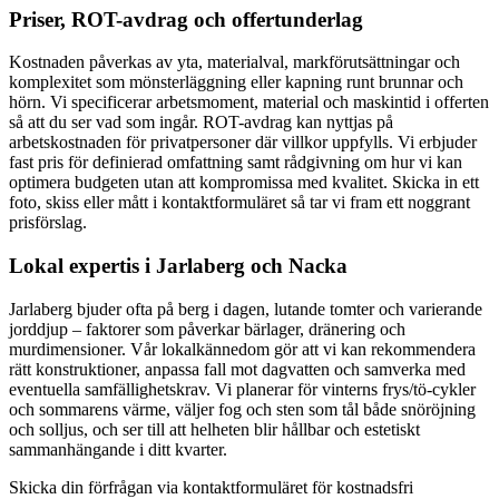
Priser, ROT-avdrag och offertunderlag
Kostnaden påverkas av yta, materialval, markförutsättningar och
komplexitet som mönsterläggning eller kapning runt brunnar och
hörn. Vi specificerar arbetsmoment, material och maskintid i offerten
så att du ser vad som ingår. ROT-avdrag kan nyttjas på
arbetskostnaden för privatpersoner där villkor uppfylls. Vi erbjuder
fast pris för definierad omfattning samt rådgivning om hur vi kan
optimera budgeten utan att kompromissa med kvalitet. Skicka in ett
foto, skiss eller mått i kontaktformuläret så tar vi fram ett noggrant
prisförslag.
Lokal expertis i Jarlaberg och Nacka
Jarlaberg bjuder ofta på berg i dagen, lutande tomter och varierande
jorddjup – faktorer som påverkar bärlager, dränering och
murdimensioner. Vår lokalkännedom gör att vi kan rekommendera
rätt konstruktioner, anpassa fall mot dagvatten och samverka med
eventuella samfällighetskrav. Vi planerar för vinterns frys/tö-cykler
och sommarens värme, väljer fog och sten som tål både snöröjning
och solljus, och ser till att helheten blir hållbar och estetiskt
sammanhängande i ditt kvarter.
Skicka din förfrågan via kontaktformuläret för kostnadsfri