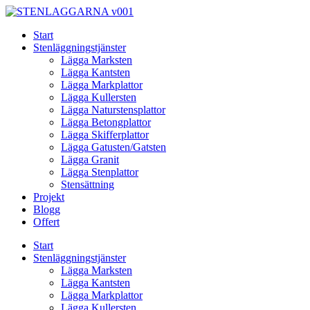
Skip
to
Start
content
Stenläggningstjänster
Lägga Marksten
Lägga Kantsten
Lägga Markplattor
Lägga Kullersten
Lägga Naturstensplattor
Lägga Betongplattor
Lägga Skifferplattor
Lägga Gatusten/Gatsten
Lägga Granit
Lägga Stenplattor
Stensättning
Projekt
Blogg
Offert
Start
Stenläggningstjänster
Lägga Marksten
Lägga Kantsten
Lägga Markplattor
Lägga Kullersten