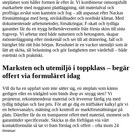
uteplatser som håller formen år efter år. Vi kombinerar omsorgsfullt
markarbete med noggrann plattläggning, rätt materialval och
proffsiga avslut som kantsten och fog – allt anpassat efter Nackas
förutsättningar med berg, nivåskillnader och nordiskt klimat. Med
dokumenterade arbetsmetoder, försäkringar, F-skatt och tydliga
garantier får du en trygg helhetsleverantör från första skiss till sista
fogsvep. Vi arbetar med både natursten och betongsten, skapar
mönsterläggning efter önskemål och ser till att dränering, fall och
bärighet blir rätt från början. Resultatet är en vacker utemiljö som är
lätt att sköta, tål belastning och gör fastigheten mer värdefull – både
estetiskt och praktiskt.
Marksten och utemiljö i toppklass – begär
offert via formuläret idag
Vill du ha en uppfart som inte sätter sig, en uteplats som känns
gedigen eller en trädgård som binds ihop av snygg sten? Vi
projeterar, rekommenderar material och levererar färdig yta med
tydlig tidsplan och fast pris. För att ge dig en träffsäker kalkyl gör vi
en behovsanalys, mätning och kontroll av markförutsättningar på
plats. Därefter får du en transparent offert med material, moment och
garantitider specificerade. Skicka in din förfrågan via vårt
kontaktformulär så tar vi fram förslag och offert – ofta inom 24
timmar.