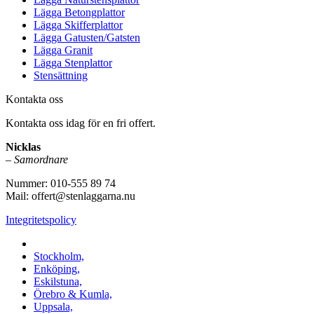
Lägga Betongplattor
Lägga Skifferplattor
Lägga Gatusten/Gatsten
Lägga Granit
Lägga Stenplattor
Stensättning
Kontakta oss
Kontakta oss idag för en fri offert.
Nicklas
–
Samordnare
Nummer: 010-555 89 74
Mail: offert@stenlaggarna.nu
Integritetspolicy
Vi utför Stenläggning i b.la:
Stockholm,
Enköping,
Eskilstuna,
Örebro & Kumla,
Uppsala,