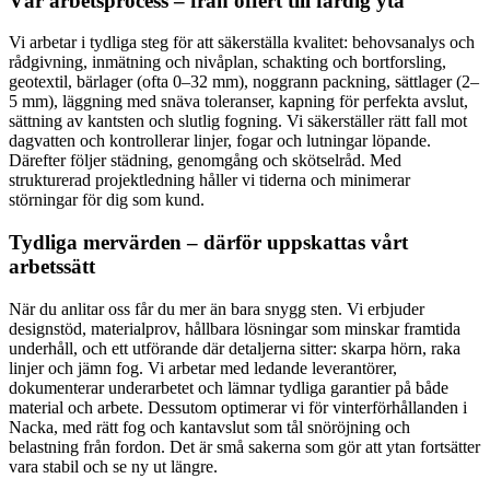
Vår arbetsprocess – från offert till färdig yta
Vi arbetar i tydliga steg för att säkerställa kvalitet: behovsanalys och
rådgivning, inmätning och nivåplan, schakting och bortforsling,
geotextil, bärlager (ofta 0–32 mm), noggrann packning, sättlager (2–
5 mm), läggning med snäva toleranser, kapning för perfekta avslut,
sättning av kantsten och slutlig fogning. Vi säkerställer rätt fall mot
dagvatten och kontrollerar linjer, fogar och lutningar löpande.
Därefter följer städning, genomgång och skötselråd. Med
strukturerad projektledning håller vi tiderna och minimerar
störningar för dig som kund.
Tydliga mervärden – därför uppskattas vårt
arbetssätt
När du anlitar oss får du mer än bara snygg sten. Vi erbjuder
designstöd, materialprov, hållbara lösningar som minskar framtida
underhåll, och ett utförande där detaljerna sitter: skarpa hörn, raka
linjer och jämn fog. Vi arbetar med ledande leverantörer,
dokumenterar underarbetet och lämnar tydliga garantier på både
material och arbete. Dessutom optimerar vi för vinterförhållanden i
Nacka, med rätt fog och kantavslut som tål snöröjning och
belastning från fordon. Det är små sakerna som gör att ytan fortsätter
vara stabil och se ny ut längre.