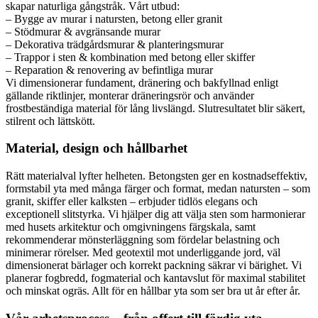
skapar naturliga gångstråk. Vårt utbud:
– Bygge av murar i natursten, betong eller granit
– Stödmurar & avgränsande murar
– Dekorativa trädgårdsmurar & planteringsmurar
– Trappor i sten & kombination med betong eller skiffer
– Reparation & renovering av befintliga murar
Vi dimensionerar fundament, dränering och bakfyllnad enligt
gällande riktlinjer, monterar dräneringsrör och använder
frostbeständiga material för lång livslängd. Slutresultatet blir säkert,
stilrent och lättskött.
Material, design och hållbarhet
Rätt materialval lyfter helheten. Betongsten ger en kostnadseffektiv,
formstabil yta med många färger och format, medan natursten – som
granit, skiffer eller kalksten – erbjuder tidlös elegans och
exceptionell slitstyrka. Vi hjälper dig att välja sten som harmonierar
med husets arkitektur och omgivningens färgskala, samt
rekommenderar mönsterläggning som fördelar belastning och
minimerar rörelser. Med geotextil mot underliggande jord, väl
dimensionerat bärlager och korrekt packning säkrar vi bärighet. Vi
planerar fogbredd, fogmaterial och kantavslut för maximal stabilitet
och minskat ogräs. Allt för en hållbar yta som ser bra ut år efter år.