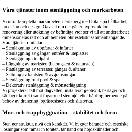
Våra tjänster inom stenläggning och markarbeten
Vi utför kompletta markarbeten i Jarlaberg med fokus på hållbarhet,
precision och design. Oavsett om det gäller nyproduktion,
renovering eller utökning av befintliga ytor ser vi till att underarbetet
dimensioneras rätt och att helheten blir estetiskt sammanhängande.
Våra tjänster omfattar:
– Stenläggning av uppfarter & infarter
– Stenläggning av gångar, entréer & uteplatser
– Stenläggning i trädgård
– Läggning av marksten (betongsten & natursten)
– Plattläggning av terrasser, gångar & altaner
– Sättning av kantsten & avgränsningar
– Stenläggning runt pool & spa
– Dekorativ stenläggning & mönsterläggning
Vi projekterar fall mot dagvatten, installerar geotextil, bärlager och
sättlager korrekt samt fogar med stenmjöl eller hårdfog beroende på
behov av dränering, ogräsresistens och slitstyrka.
Mur- och trappbyggnation – stabilitet och form
Sten ger struktur, nivå och karaktär. Vi bygger bärande och estetiska
lösningar som ramar in tomten, tar hand om höjdskillnader och