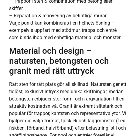
– Trappor i sten & kombination med betong eller
skiffer
– Reparation & renovering av befintliga murar
Varje punkt kan kombineras i en helhetslösning –
exempelvis uppfart med stödmur, trappa och entré
som binds ihop med enhetliga material och mönster.
Material och design –
natursten, betongsten och
granit med rätt uttryck
Rätt sten för rätt plats gör all skillnad. Natursten ger ett
tidlöst, exklusivt intryck med unika skiftningar, medan
betongsten erbjuder stor form- och färgvariation till en
attraktiv kostnadsnivå. Granit är extremt slitstark och
populär för trappor, kantsten och representativa ytor. Vi
hjälper dig välja format, tjocklek och läggmönster (t.ex.
fiskben, förband, halvförband) efter belastning, stil och
snöröjningsbehov. För pool och entréer föreslår vi