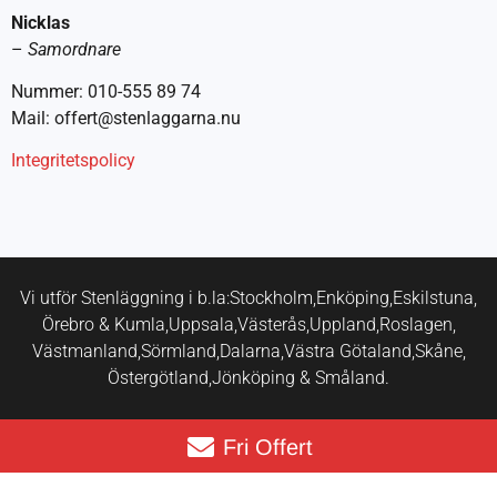
Nicklas
–
Samordnare
Nummer: 010-555 89 74
Mail: offert@stenlaggarna.nu
Integritetspolicy
Vi utför Stenläggning i b.la:
Stockholm,
Enköping,
Eskilstuna,
Örebro & Kumla,
Uppsala,
Västerås,
Uppland,
Roslagen,
Västmanland,
Sörmland,
Dalarna,
Västra Götaland,
Skåne,
Östergötland,
Jönköping & Småland.
Fri Offert