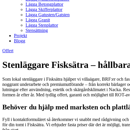
Lägga Betongplattor
Lägga Skifferplattor
Lägga Gatusten/Gatsten
Lägga Granit
Lägga Stenplattor
Stensättning
Projekt
Blogg
Offert
Stenläggare Fisksätra – hållba
Som lokal stenläggare i Fisksätra hjälper vi villaägare, BRF:er och fast
noggrant underarbete och premiumutförande – från korrekt bärlager och
lutningar efter användning, estetik och skärgårdsklimatet i Nacka. Resu
formen år efter år. Med tydlig offert, garanti och möjlighet till ROT-av
Behöver du hjälp med marksten och plattlä
Fyll i kontaktformuläret så återkommer vi snabbt med rådgivning och en 
för din tomt i Fisksätra. Vi erbjuder fasta priser där det är möjligt, tra
från start.