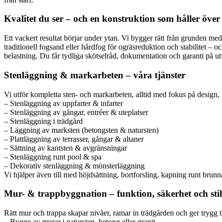
Kvalitet du ser – och en konstruktion som håller över 
Ett vackert resultat börjar under ytan. Vi bygger rätt från grunden med
traditionell fogsand eller hårdfog för ogräsreduktion och stabilitet – 
belastning. Du får tydliga skötselråd, dokumentation och garanti på utfö
Stenläggning & markarbeten – våra tjänster
Vi utför kompletta sten- och markarbeten, alltid med fokus på design, f
– Stenläggning av uppfarter & infarter
– Stenläggning av gångar, entréer & uteplatser
– Stenläggning i trädgård
– Läggning av marksten (betongsten & natursten)
– Plattläggning av terrasser, gångar & altaner
– Sättning av kantsten & avgränsningar
– Stenläggning runt pool & spa
– Dekorativ stenläggning & mönsterläggning
Vi hjälper även till med höjdsättning, bortforsling, kapning runt brunn
Mur- & trappbyggnation – funktion, säkerhet och stil
Rätt mur och trappa skapar nivåer, ramar in trädgården och ger trygg t
– Bygge av murar i natursten, betong eller granit