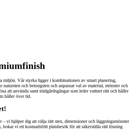
emiumfinish
ela miljön. Vår styrka ligger i kombinationen av smart planering,
de natursten och betongsten och anpassar val av material, mönster och
köna att använda samt trädgårdsgångar som leder vattnet rätt och håller
m håller över tid.
t!
r – vi hjälper dig att välja rätt sten, dimensioner och läggningsmönster
 bokar vi ett kostnadsfritt platsbesök för att säkerställa rätt lösning