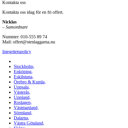
Kontakta oss
Kontakta oss idag för en fri offert.
Nicklas
–
Samordnare
Nummer: 010-555 89 74
Mail: offert@stenlaggarna.nu
Integritetspolicy
Vi utför Stenläggning i b.la:
Stockholm,
Enköping,
Eskilstuna,
Örebro & Kumla,
Uppsala,
Västerås,
Uppland,
Roslagen,
Västmanland,
Sörmland,
Dalarna,
Västra Götaland,