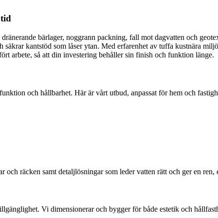
tid
 dränerande bärlager, noggrann packning, fall mot dagvatten och geotexti
och säkrar kantstöd som låser ytan. Med erfarenhet av tuffa kustnära miljö
rt arbete, så att din investering behåller sin finish och funktion länge.
unktion och hållbarhet. Här är vårt utbud, anpassat för hem och fastighe
ar och räcken samt detaljlösningar som leder vatten rätt och ger en ren, 
illgänglighet. Vi dimensionerar och bygger för både estetik och hållfast