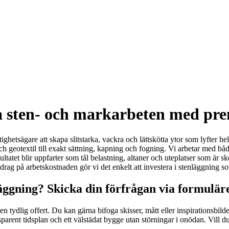
ra sten- och markarbeten med pr
ighetsägare att skapa slitstarka, vackra och lättskötta ytor som lyfter h
 geotextil till exakt sättning, kapning och fogning. Vi arbetar med bå
ltatet blir uppfarter som tål belastning, altaner och uteplatser som är s
drag på arbetskostnaden gör vi det enkelt att investera i stenläggning so
ggning? Skicka din förfrågan via formuläre
tydlig offert. Du kan gärna bifoga skisser, mått eller inspirationsbilde
nsparent tidsplan och ett välstädat bygge utan störningar i onödan. Vill du,