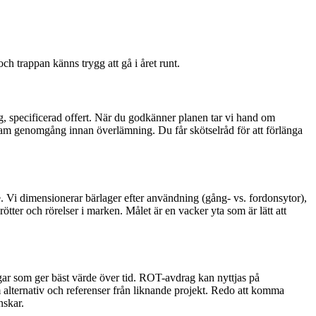
ch trappan känns trygg att gå i året runt.
g, specificerad offert. När du godkänner planen tar vi hand om
nsam genomgång innan överlämning. Du får skötselråd för att förlänga
nde. Vi dimensionerar bärlager efter användning (gång- vs. fordonsytor),
ötter och rörelser i marken. Målet är en vacker yta som är lätt att
ngar som ger bäst värde över tid. ROT-avdrag kan nyttjas på
am alternativ och referenser från liknande projekt. Redo att komma
nskar.