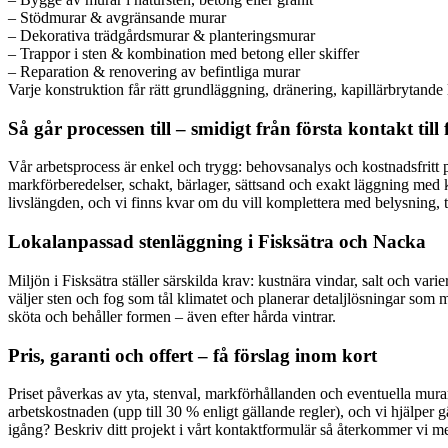
– Stödmurar & avgränsande murar
– Dekorativa trädgårdsmurar & planteringsmurar
– Trappor i sten & kombination med betong eller skiffer
– Reparation & renovering av befintliga murar
Varje konstruktion får rätt grundläggning, dränering, kapillärbrytande 
Så går processen till – smidigt från första kontakt till 
Vår arbetsprocess är enkel och trygg: behovsanalys och kostnadsfritt 
markförberedelser, schakt, bärlager, sättsand och exakt läggning med
livslängden, och vi finns kvar om du vill komplettera med belysning, tr
Lokalanpassad stenläggning i Fisksätra och Nacka
Miljön i Fisksätra ställer särskilda krav: kustnära vindar, salt och var
väljer sten och fog som tål klimatet och planerar detaljlösningar som mi
sköta och behåller formen – även efter hårda vintrar.
Pris, garanti och offert – få förslag inom kort
Priset påverkas av yta, stenval, markförhållanden och eventuella mura
arbetskostnaden (upp till 30 % enligt gällande regler), och vi hjälper 
igång? Beskriv ditt projekt i vårt kontaktformulär så återkommer vi m