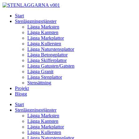
Skip
to
Start
content
Stenläggningstjänster
Lägga Marksten
Lägga Kantsten
Lägga Markplattor
Lägga Kullersten
Lägga Naturstensplattor
Lägga Betongplattor
Lägga Skifferplattor
Lägga Gatusten/Gatsten
Lägga Granit
Lägga Stenplattor
Stensättning
Projekt
Blogg
Start
Stenläggningstjänster
Lägga Marksten
Lägga Kantsten
Lägga Markplattor
Lägga Kullersten
Lägga Naturstensplattor