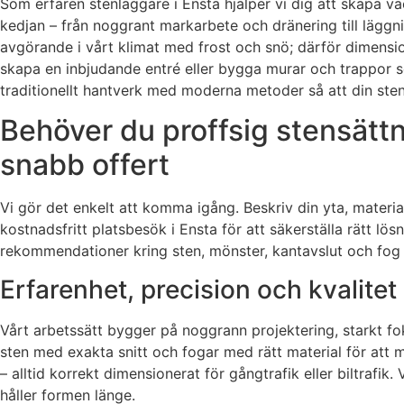
Som erfaren stenläggare i Ensta hjälper vi dig att skapa vac
kedjan – från noggrant markarbete och dränering till läggni
avgörande i vårt klimat med frost och snö; därför dimension
skapa en inbjudande entré eller bygga murar och trappor s
traditionellt hantverk med moderna metoder så att din stenl
Behöver du proffsig stensättn
snabb offert
Vi gör det enkelt att komma igång. Beskriv din yta, materi
kostnadsfritt platsbesök i Ensta för att säkerställa rätt lö
rekommendationer kring sten, mönster, kantavslut och fog – a
Erfarenhet, precision och kvalitet i
Vårt arbetssätt bygger på noggrann projektering, starkt fok
sten med exakta snitt och fogar med rätt material för att m
– alltid korrekt dimensionerat för gångtrafik eller biltrafik
håller formen länge.