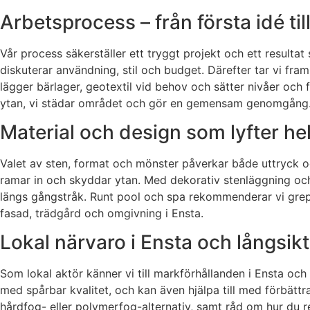
Arbetsprocess – från första idé till
Vår process säkerställer ett tryggt projekt och ett resulta
diskuterar användning, stil och budget. Därefter tar vi fram
lägger bärlager, geotextil vid behov och sätter nivåer och 
ytan, vi städar området och gör en gemensam genomgång.
Material och design som lyfter he
Valet av sten, format och mönster påverkar både uttryck oc
ramar in och skyddar ytan. Med dekorativ stenläggning och 
längs gångstråk. Runt pool och spa rekommenderar vi grep
fasad, trädgård och omgivning i Ensta.
Lokal närvaro i Ensta och långsikt
Som lokal aktör känner vi till markförhållanden i Ensta oc
med spårbar kvalitet, och kan även hjälpa till med förbättr
hårdfog- eller polymerfog-alternativ, samt råd om hur du ren