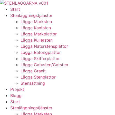
Skip
to
Start
content
Stenläggningstjänster
Lägga Marksten
Lägga Kantsten
Lägga Markplattor
Lägga Kullersten
Lägga Naturstensplattor
Lägga Betongplattor
Lägga Skifferplattor
Lägga Gatusten/Gatsten
Lägga Granit
Lägga Stenplattor
Stensättning
Projekt
Blogg
Start
Stenläggningstjänster
Lägga Marksten