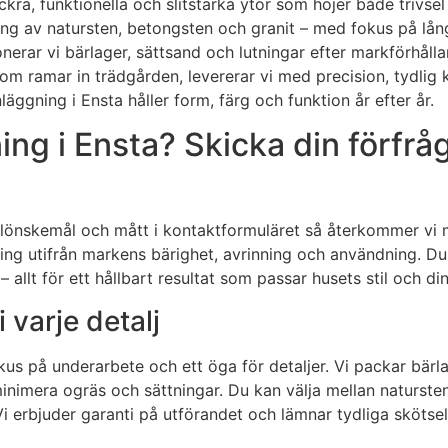
kra, funktionella och slitstarka ytor som höjer både trivsel
ng av natursten, betongsten och granit – med fokus på lång 
erar vi bärlager, sättsand och lutningar efter markförhålla
om ramar in trädgården, levererar vi med precision, tydlig
äggning i Ensta håller form, färg och funktion år efter år.
ing i Ensta? Skicka din förfrå
alönskemål och mått i kontaktformuläret så återkommer vi m
sning utifrån markens bärighet, avrinning och användning. Du 
llt för ett hållbart resultat som passar husets stil och din
 varje detalj
us på underarbete och ett öga för detaljer. Vi packar bärlag
inimera ogräs och sättningar. Du kan välja mellan natursten,
. Vi erbjuder garanti på utförandet och lämnar tydliga skötsel