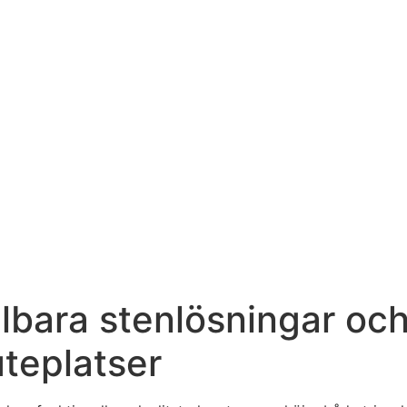
llbara stenlösningar oc
uteplatser