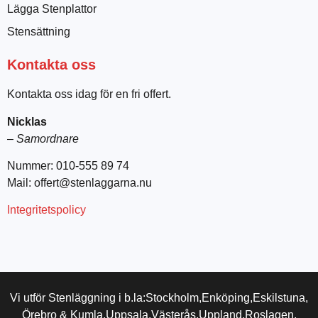
Lägga Stenplattor
Stensättning
Kontakta oss
Kontakta oss idag för en fri offert.
Nicklas
–
Samordnare
Nummer: 010-555 89 74
Mail: offert@stenlaggarna.nu
Integritetspolicy
Vi utför Stenläggning i b.la:
Stockholm,
Enköping,
Eskilstuna,
Örebro & Kumla,
Uppsala,
Västerås,
Uppland,
Roslagen,