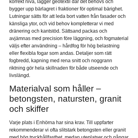
korrekt nivå, lägger geotextil där det behövs och
bygger upp bärlagret i fraktioner för optimal bärighet.
Lutningar sätts för att leda bort vatten från fasader och
känsliga ytor, och vid behov kompletterar vi med
dränering och kantstöd. Sättsand packas och
avjämnas med precision före läggning, och fogmaterial
väljs efter användning – hårdfog för hög belastning
eller flexibla fogar som andas. Detaljer som rätt
fogbredd, kapning med rena snitt och noggrann
riktning gör hela skillnaden för både utseende och
livslängd.
Materialval som håller –
betongsten, natursten, granit
och skiffer
Varje plats i Enhörna har sina krav. Till uppfarter
rekommenderar vi ofta slitstark betongsten eller granit
med hög tryckhållfasthet, medan uteplatser och gångar