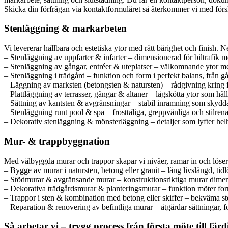
Skicka din förfrågan via kontaktformuläret så återkommer vi med försla
Stenläggning & markarbeten
Vi levererar hållbara och estetiska ytor med rätt bärighet och finish. 
– Stenläggning av uppfarter & infarter – dimensionerad för biltrafik me
– Stenläggning av gångar, entréer & uteplatser – välkomnande ytor me
– Stenläggning i trädgård – funktion och form i perfekt balans, från gång
– Läggning av marksten (betongsten & natursten) – rådgivning kring fä
– Plattläggning av terrasser, gångar & altaner – lågskötta ytor som håll
– Sättning av kantsten & avgränsningar – stabil inramning som skydda
– Stenläggning runt pool & spa – frosttåliga, greppvänliga och stilrena
– Dekorativ stenläggning & mönsterläggning – detaljer som lyfter helh
Mur- & trappbyggnation
Med välbyggda murar och trappor skapar vi nivåer, ramar in och löser hö
– Bygge av murar i natursten, betong eller granit – lång livslängd, tid
– Stödmurar & avgränsande murar – konstruktionsriktiga murar dimens
– Dekorativa trädgårdsmurar & planteringsmurar – funktion möter for
– Trappor i sten & kombination med betong eller skiffer – bekväma st
– Reparation & renovering av befintliga murar – åtgärdar sättningar, 
Så arbetar vi – trygg process från första möte till färd