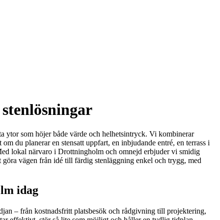
 stenlösningar
ötta ytor som höjer både värde och helhetsintryck. Vi kombinerar
om du planerar en stensatt uppfart, en inbjudande entré, en terrass i
. Med lokal närvaro i Drottningholm och omnejd erbjuder vi smidig
tt göra vägen från idé till färdig stenläggning enkel och trygg, med
olm idag
jan – från kostnadsfritt platsbesök och rådgivning till projektering,
 effektivt, stör så lite som möjligt och håller en tydlig tidplan.