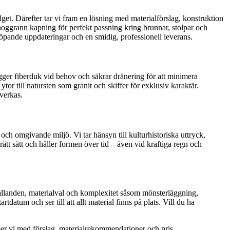
dget. Därefter tar vi fram en lösning med materialförslag, konstruktion
h noggrann kapning för perfekt passning kring brunnar, stolpar och
löpande uppdateringar och en smidig, professionell leverans.
ägger fiberduk vid behov och säkrar dränering för att minimera
r till natursten som granit och skiffer för exklusiv karaktär.
tverkas.
h omgivande miljö. Vi tar hänsyn till kulturhistoriska uttryck,
tt sätt och håller formen över tid – även vid kraftiga regn och
rhållanden, materialval och komplexitet såsom mönsterläggning,
datum och ser till att allt material finns på plats. Vill du ha
mmer vi med förslag, materialrekommendationer och pris.