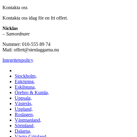
Kontakta oss
Kontakta oss idag för en fri offert.
Nicklas
–
Samordnare
Nummer: 010-555 89 74
Mail: offert@stenlaggarna.nu
Integritetspolicy
Vi utför Stenläggning i b.la:
Stockholm,
Enköping,
Eskilstuna,
Örebro & Kumla,
Uppsala,
Västerås,
Uppland,
Roslagen,
Västmanland,
Sörmland,
Dalarna,
Västra Götaland,