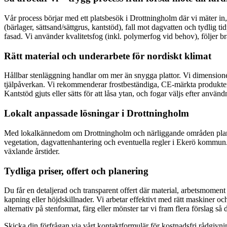
Vår process börjar med ett platsbesök i Drottningholm där vi mäter in,
(bärlager, sättsand/sättgrus, kantstöd), fall mot dagvatten och tydlig 
fasad. Vi använder kvalitetsfog (inkl. polymerfog vid behov), följer 
Rätt material och underarbete för nordiskt klimat
Hållbar stenläggning handlar om mer än snygga plattor. Vi dimensionera
tjälpåverkan. Vi rekommenderar frostbeständiga, CE-märkta produkter m
Kantstöd gjuts eller sätts för att låsa ytan, och fogar väljs efter anvä
Lokalt anpassade lösningar i Drottningholm
Med lokalkännedom om Drottningholm och närliggande områden planerar 
vegetation, dagvattenhantering och eventuella regler i Ekerö kommun. R
växlande årstider.
Tydliga priser, offert och planering
Du får en detaljerad och transparent offert där material, arbetsmomen
kapning eller höjdskillnader. Vi arbetar effektivt med rätt maskiner och
alternativ på stenformat, färg eller mönster tar vi fram flera förslag så
Skicka din förfrågan via vårt kontaktformulär för kostnadsfri rådgivn