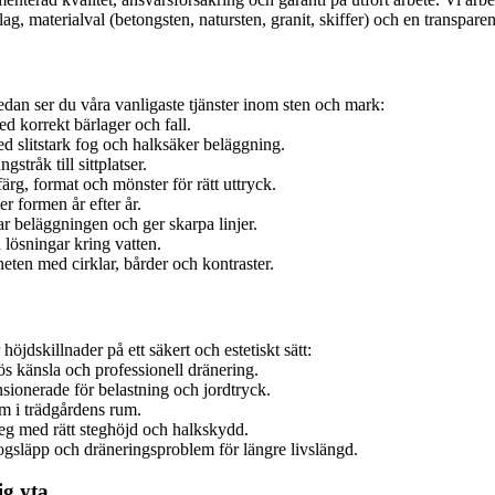
g, materialval (betongsten, natursten, granit, skiffer) och en transpare
Nedan ser du våra vanligaste tjänster inom sten och mark:
d korrekt bärlager och fall.
d slitstark fog och halksäker beläggning.
stråk till sittplatser.
rg, format och mönster för rätt uttryck.
er formen år efter år.
r beläggningen och ger skarpa linjer.
 lösningar kring vatten.
eten med cirklar, bårder och kontraster.
jdskillnader på ett säkert och estetiskt sätt:
lös känsla och professionell dränering.
ionerade för belastning och jordtryck.
m i trädgårdens rum.
eg med rätt steghöjd och halkskydd.
fogsläpp och dräneringsproblem för längre livslängd.
ig yta