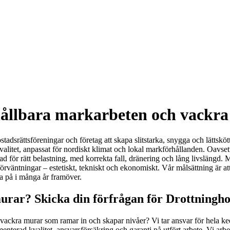
hållbara markarbeten och vackra
ostadsrättsföreningar och företag att skapa slitstarka, snygga och lättsk
litet, anpassat för nordiskt klimat och lokal markförhållanden. Oavsett 
rad för rätt belastning, med korrekta fall, dränering och lång livslängd
a förväntningar – estetiskt, tekniskt och ekonomiskt. Vår målsättning är a
ta på i många år framöver.
murar? Skicka din förfrågan för Drottningh
d vackra murar som ramar in och skapar nivåer? Vi tar ansvar för hela ked
erad kvalitet, ansvarsförsäkring och garanti på utfört arbete. Vi arbetar