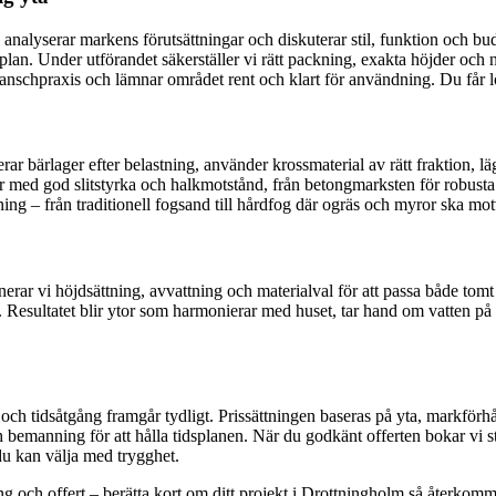
 analyserar markens förutsättningar och diskuterar stil, funktion och bu
tidplan. Under utförandet säkerställer vi rätt packning, exakta höjder oc
branschpraxis och lämnar området rent och klart för användning. Du får 
r bärlager efter belastning, använder krossmaterial av rätt fraktion, l
ed god slitstyrka och halkmotstånd, från betongmarksten för robusta yto
ndning – från traditionell fogsand till hårdfog där ogräs och myror ska mo
vi höjdsättning, avvattning och materialval för att passa både tomt oc
esultatet blir ytor som harmonierar med huset, tar hand om vatten på rä
t och tidsåtgång framgår tydligt. Prissättningen baseras på yta, markfö
 bemanning för att hålla tidsplanen. När du godkänt offerten bokar vi start
 du kan välja med trygghet.
ing och offert – berätta kort om ditt projekt i Drottningholm så återko