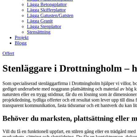
Lägga Betongplattor
Lägga Skifferplattor
Lägga Gatusten/Gatsten
Lägga Granit
Lägga Stenplattor
Stensättning
Projekt
Blogg
Offert
Stenläggare i Drottningholm – 
Som specialiserad stenläggarfirma i Drottningholm hjälper vi villor, b
gediget underarbete med noggrann plattsättning och material av hög kva
natursten eller en trygg stödmur, får du en lösning som är dimensione
projektledning, tydliga offerter och ett resultat som lever upp till din
transparent kommunikation, fasta tidsramar och ett hantverk du kan li
Behöver du marksten, plattsättning eller 
Vill du få en funktionell uppfart, en stilren gång eller en trädgård me
markarbete, sättning och slutstädning. Du får en kontaktperson, dokument