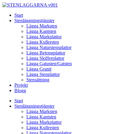
Skip
to
Start
content
Stenläggningstjänster
Lägga Marksten
Lägga Kantsten
Lägga Markplattor
Lägga Kullersten
Lägga Naturstensplattor
Lägga Betongplattor
Lägga Skifferplattor
Lägga Gatusten/Gatsten
Lägga Granit
Lägga Stenplattor
Stensättning
Projekt
Blogg
Start
Stenläggningstjänster
Lägga Marksten
Lägga Kantsten
Lägga Markplattor
Lägga Kullersten
Lägga Naturstensplattor