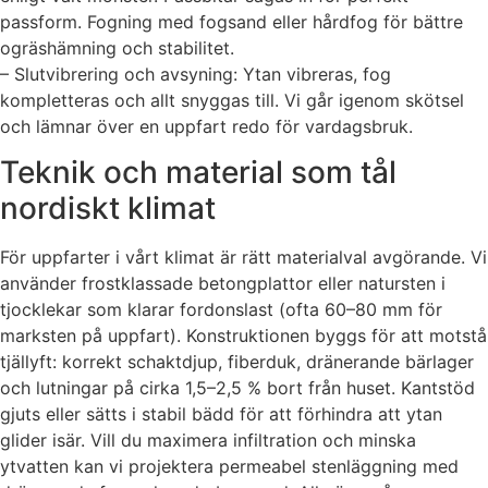
passform. Fogning med fogsand eller hårdfog för bättre
ogräshämning och stabilitet.
– Slutvibrering och avsyning: Ytan vibreras, fog
kompletteras och allt snyggas till. Vi går igenom skötsel
och lämnar över en uppfart redo för vardagsbruk.
Teknik och material som tål
nordiskt klimat
För uppfarter i vårt klimat är rätt materialval avgörande. Vi
använder frostklassade betongplattor eller natursten i
tjocklekar som klarar fordonslast (ofta 60–80 mm för
marksten på uppfart). Konstruktionen byggs för att motstå
tjällyft: korrekt schaktdjup, fiberduk, dränerande bärlager
och lutningar på cirka 1,5–2,5 % bort från huset. Kantstöd
gjuts eller sätts i stabil bädd för att förhindra att ytan
glider isär. Vill du maximera infiltration och minska
ytvatten kan vi projektera permeabel stenläggning med