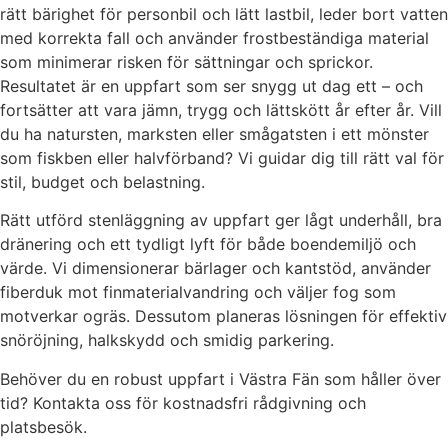
rätt bärighet för personbil och lätt lastbil, leder bort vatten
med korrekta fall och använder frostbeständiga material
som minimerar risken för sättningar och sprickor.
Resultatet är en uppfart som ser snygg ut dag ett – och
fortsätter att vara jämn, trygg och lättskött år efter år. Vill
du ha natursten, marksten eller smågatsten i ett mönster
som fiskben eller halvförband? Vi guidar dig till rätt val för
stil, budget och belastning.
Rätt utförd stenläggning av uppfart ger lågt underhåll, bra
dränering och ett tydligt lyft för både boendemiljö och
värde. Vi dimensionerar bärlager och kantstöd, använder
fiberduk mot finmaterialvandring och väljer fog som
motverkar ogräs. Dessutom planeras lösningen för effektiv
snöröjning, halkskydd och smidig parkering.
Behöver du en robust uppfart i Västra Fän som håller över
tid? Kontakta oss för kostnadsfri rådgivning och
platsbesök.