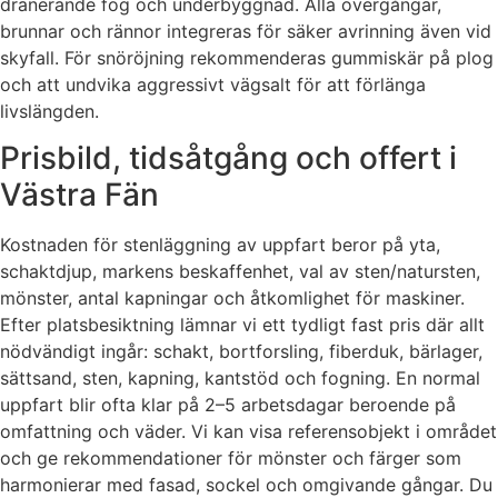
dränerande fog och underbyggnad. Alla övergångar,
brunnar och rännor integreras för säker avrinning även vid
skyfall. För snöröjning rekommenderas gummiskär på plog
och att undvika aggressivt vägsalt för att förlänga
livslängden.
Prisbild, tidsåtgång och offert i
Västra Fän
Kostnaden för stenläggning av uppfart beror på yta,
schaktdjup, markens beskaffenhet, val av sten/natursten,
mönster, antal kapningar och åtkomlighet för maskiner.
Efter platsbesiktning lämnar vi ett tydligt fast pris där allt
nödvändigt ingår: schakt, bortforsling, fiberduk, bärlager,
sättsand, sten, kapning, kantstöd och fogning. En normal
uppfart blir ofta klar på 2–5 arbetsdagar beroende på
omfattning och väder. Vi kan visa referensobjekt i området
och ge rekommendationer för mönster och färger som
harmonierar med fasad, sockel och omgivande gångar. Du