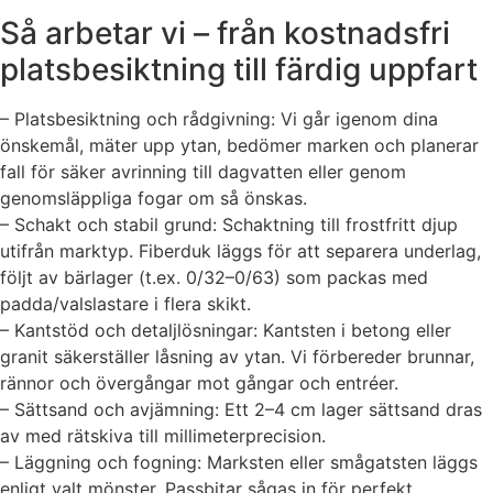
Så arbetar vi – från kostnadsfri
platsbesiktning till färdig uppfart
– Platsbesiktning och rådgivning: Vi går igenom dina
önskemål, mäter upp ytan, bedömer marken och planerar
fall för säker avrinning till dagvatten eller genom
genomsläppliga fogar om så önskas.
– Schakt och stabil grund: Schaktning till frostfritt djup
utifrån marktyp. Fiberduk läggs för att separera underlag,
följt av bärlager (t.ex. 0/32–0/63) som packas med
padda/valslastare i flera skikt.
– Kantstöd och detaljlösningar: Kantsten i betong eller
granit säkerställer låsning av ytan. Vi förbereder brunnar,
rännor och övergångar mot gångar och entréer.
– Sättsand och avjämning: Ett 2–4 cm lager sättsand dras
av med rätskiva till millimeterprecision.
– Läggning och fogning: Marksten eller smågatsten läggs
enligt valt mönster. Passbitar sågas in för perfekt