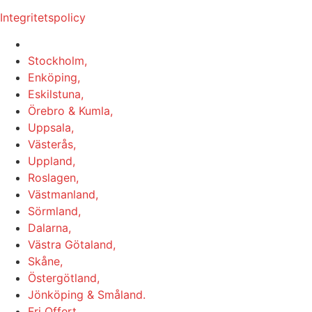
Integritetspolicy
Vi utför Stenläggning i b.la:
Stockholm,
Enköping,
Eskilstuna,
Örebro & Kumla,
Uppsala,
Västerås,
Uppland,
Roslagen,
Västmanland,
Sörmland,
Dalarna,
Västra Götaland,
Skåne,
Östergötland,
Jönköping & Småland.
Fri Offert