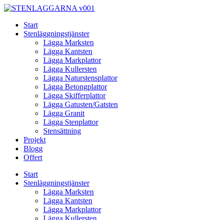
Skip
to
Start
content
Stenläggningstjänster
Lägga Marksten
Lägga Kantsten
Lägga Markplattor
Lägga Kullersten
Lägga Naturstensplattor
Lägga Betongplattor
Lägga Skifferplattor
Lägga Gatusten/Gatsten
Lägga Granit
Lägga Stenplattor
Stensättning
Projekt
Blogg
Offert
Start
Stenläggningstjänster
Lägga Marksten
Lägga Kantsten
Lägga Markplattor
Lägga Kullersten