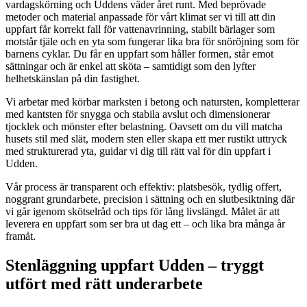
vardagskörning och Uddens väder året runt. Med beprövade
metoder och material anpassade för vårt klimat ser vi till att din
uppfart får korrekt fall för vattenavrinning, stabilt bärlager som
motstår tjäle och en yta som fungerar lika bra för snöröjning som för
barnens cyklar. Du får en uppfart som håller formen, står emot
sättningar och är enkel att sköta – samtidigt som den lyfter
helhetskänslan på din fastighet.
Vi arbetar med körbar marksten i betong och natursten, kompletterar
med kantsten för snygga och stabila avslut och dimensionerar
tjocklek och mönster efter belastning. Oavsett om du vill matcha
husets stil med slät, modern sten eller skapa ett mer rustikt uttryck
med strukturerad yta, guidar vi dig till rätt val för din uppfart i
Udden.
Vår process är transparent och effektiv: platsbesök, tydlig offert,
noggrant grundarbete, precision i sättning och en slutbesiktning där
vi går igenom skötselråd och tips för lång livslängd. Målet är att
leverera en uppfart som ser bra ut dag ett – och lika bra många år
framåt.
Stenläggning uppfart Udden – tryggt
utfört med rätt underarbete