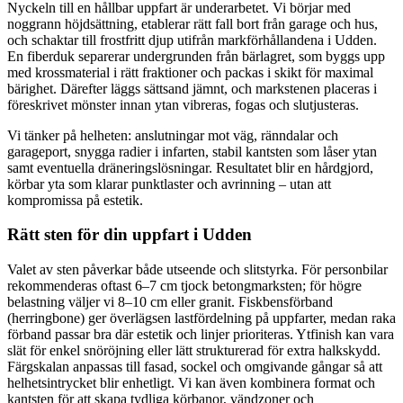
Nyckeln till en hållbar uppfart är underarbetet. Vi börjar med
noggrann höjdsättning, etablerar rätt fall bort från garage och hus,
och schaktar till frostfritt djup utifrån markförhållandena i Udden.
En fiberduk separerar undergrunden från bärlagret, som byggs upp
med krossmaterial i rätt fraktioner och packas i skikt för maximal
bärighet. Därefter läggs sättsand jämnt, och markstenen placeras i
föreskrivet mönster innan ytan vibreras, fogas och slutjusteras.
Vi tänker på helheten: anslutningar mot väg, ränndalar och
garageport, snygga radier i infarten, stabil kantsten som låser ytan
samt eventuella dräneringslösningar. Resultatet blir en hårdgjord,
körbar yta som klarar punktlaster och avrinning – utan att
kompromissa på estetik.
Rätt sten för din uppfart i Udden
Valet av sten påverkar både utseende och slitstyrka. För personbilar
rekommenderas oftast 6–7 cm tjock betongmarksten; för högre
belastning väljer vi 8–10 cm eller granit. Fiskbensförband
(herringbone) ger överlägsen lastfördelning på uppfarter, medan raka
förband passar bra där estetik och linjer prioriteras. Ytfinish kan vara
slät för enkel snöröjning eller lätt strukturerad för extra halkskydd.
Färgskalan anpassas till fasad, sockel och omgivande gångar så att
helhetsintrycket blir enhetligt. Vi kan även kombinera format och
kantsten för att skapa tydliga körbanor, vändzoner och