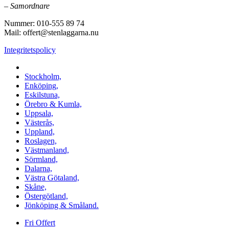
–
Samordnare
Nummer: 010-555 89 74
Mail: offert@stenlaggarna.nu
Integritetspolicy
Vi utför Stenläggning i b.la:
Stockholm,
Enköping,
Eskilstuna,
Örebro & Kumla,
Uppsala,
Västerås,
Uppland,
Roslagen,
Västmanland,
Sörmland,
Dalarna,
Västra Götaland,
Skåne,
Östergötland,
Jönköping & Småland.
Fri Offert