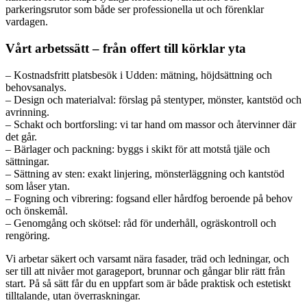
parkeringsrutor som både ser professionella ut och förenklar
vardagen.
Vårt arbetssätt – från offert till körklar yta
– Kostnadsfritt platsbesök i Udden: mätning, höjdsättning och
behovsanalys.
– Design och materialval: förslag på stentyper, mönster, kantstöd och
avrinning.
– Schakt och bortforsling: vi tar hand om massor och återvinner där
det går.
– Bärlager och packning: byggs i skikt för att motstå tjäle och
sättningar.
– Sättning av sten: exakt linjering, mönsterläggning och kantstöd
som låser ytan.
– Fogning och vibrering: fogsand eller hårdfog beroende på behov
och önskemål.
– Genomgång och skötsel: råd för underhåll, ogräskontroll och
rengöring.
Vi arbetar säkert och varsamt nära fasader, träd och ledningar, och
ser till att nivåer mot garageport, brunnar och gångar blir rätt från
start. På så sätt får du en uppfart som är både praktisk och estetiskt
tilltalande, utan överraskningar.