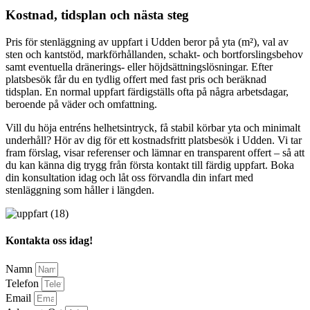
Kostnad, tidsplan och nästa steg
Pris för stenläggning av uppfart i Udden beror på yta (m²), val av
sten och kantstöd, markförhållanden, schakt- och bortforslingsbehov
samt eventuella dränerings- eller höjdsättningslösningar. Efter
platsbesök får du en tydlig offert med fast pris och beräknad
tidsplan. En normal uppfart färdigställs ofta på några arbetsdagar,
beroende på väder och omfattning.
Vill du höja entréns helhetsintryck, få stabil körbar yta och minimalt
underhåll? Hör av dig för ett kostnadsfritt platsbesök i Udden. Vi tar
fram förslag, visar referenser och lämnar en transparent offert – så att
du kan känna dig trygg från första kontakt till färdig uppfart. Boka
din konsultation idag och låt oss förvandla din infart med
stenläggning som håller i längden.
Kontakta oss idag!
Namn
Telefon
Email