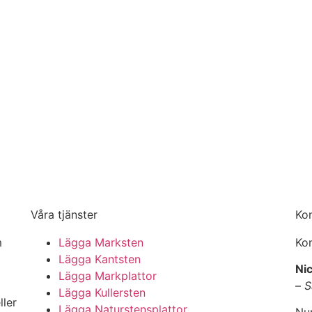
Våra tjänster
Ko
m
Lägga Marksten
Kon
Lägga Kantsten
Nic
Lägga Markplattor
–
S
Lägga Kullersten
ller
Lägga Naturstensplattor