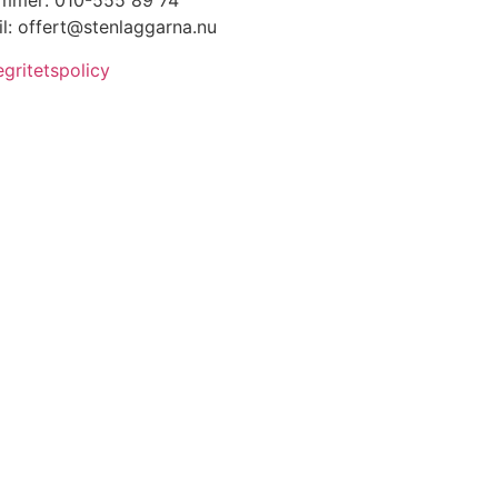
mmer: 010-555 89 74
l: offert@stenlaggarna.nu
egritetspolicy