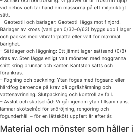
– Schakt och bortforsling: Vi gräver ur till frostfritt djup
vid behov och tar hand om massorna på ett miljöriktigt
sätt.
– Geotextil och bärlager: Geotextil läggs mot finjord.
Bärlager av kross (vanligen 0/32–0/63) byggs upp i lager
och packas med vibratorplatta eller vält för maximal
bärighet.
– Sättlager och läggning: Ett jämnt lager sättsand (0/8)
dras av. Sten läggs enligt valt mönster, med noggranna
snitt kring brunnar och kanter. Kantsten sätts och
förankras.
– Fogning och packning: Ytan fogas med fogsand eller
hårdfog beroende på krav på ogräshämning och
vattenavrinning. Slutpackning och kontroll av fall.
– Avslut och skötselråd: Vi går igenom ytan tillsammans,
lämnar skötselråd för snöröjning, rengöring och
fogunderhåll – för en lättskött uppfart år efter år.
Material och mönster som håller i