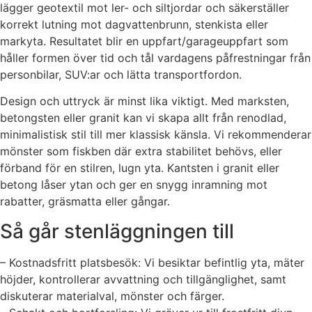
lägger geotextil mot ler- och siltjordar och säkerställer
korrekt lutning mot dagvattenbrunn, stenkista eller
markyta. Resultatet blir en uppfart/garageuppfart som
håller formen över tid och tål vardagens påfrestningar från
personbilar, SUV:ar och lätta transportfordon.
Design och uttryck är minst lika viktigt. Med marksten,
betongsten eller granit kan vi skapa allt från renodlad,
minimalistisk stil till mer klassisk känsla. Vi rekommenderar
mönster som fiskben där extra stabilitet behövs, eller
förband för en stilren, lugn yta. Kantsten i granit eller
betong låser ytan och ger en snygg inramning mot
rabatter, gräsmatta eller gångar.
Så går stenläggningen till
– Kostnadsfritt platsbesök: Vi besiktar befintlig yta, mäter
höjder, kontrollerar avvattning och tillgänglighet, samt
diskuterar materialval, mönster och färger.