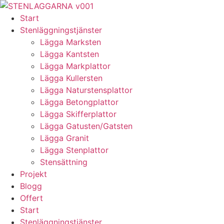
Skip
to
Start
content
Stenläggningstjänster
Lägga Marksten
Lägga Kantsten
Lägga Markplattor
Lägga Kullersten
Lägga Naturstensplattor
Lägga Betongplattor
Lägga Skifferplattor
Lägga Gatusten/Gatsten
Lägga Granit
Lägga Stenplattor
Stensättning
Projekt
Blogg
Offert
Start
Stenläggningstjänster