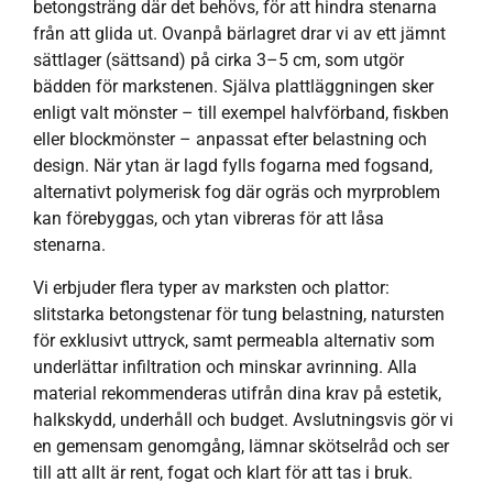
betongsträng där det behövs, för att hindra stenarna
från att glida ut. Ovanpå bärlagret drar vi av ett jämnt
sättlager (sättsand) på cirka 3–5 cm, som utgör
bädden för markstenen. Själva plattläggningen sker
enligt valt mönster – till exempel halvförband, fiskben
eller blockmönster – anpassat efter belastning och
design. När ytan är lagd fylls fogarna med fogsand,
alternativt polymerisk fog där ogräs och myrproblem
kan förebyggas, och ytan vibreras för att låsa
stenarna.
Vi erbjuder flera typer av marksten och plattor:
slitstarka betongstenar för tung belastning, natursten
för exklusivt uttryck, samt permeabla alternativ som
underlättar infiltration och minskar avrinning. Alla
material rekommenderas utifrån dina krav på estetik,
halkskydd, underhåll och budget. Avslutningsvis gör vi
en gemensam genomgång, lämnar skötselråd och ser
till att allt är rent, fogat och klart för att tas i bruk.