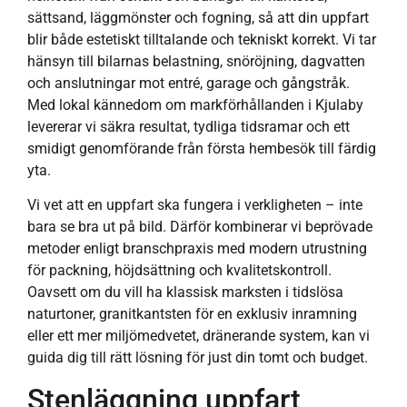
sättsand, läggmönster och fogning, så att din uppfart
blir både estetiskt tilltalande och tekniskt korrekt. Vi tar
hänsyn till bilarnas belastning, snöröjning, dagvatten
och anslutningar mot entré, garage och gångstråk.
Med lokal kännedom om markförhållanden i Kjulaby
levererar vi säkra resultat, tydliga tidsramar och ett
smidigt genomförande från första hembesök till färdig
yta.
Vi vet att en uppfart ska fungera i verkligheten – inte
bara se bra ut på bild. Därför kombinerar vi beprövade
metoder enligt branschpraxis med modern utrustning
för packning, höjdsättning och kvalitetskontroll.
Oavsett om du vill ha klassisk marksten i tidslösa
naturtoner, granitkantsten för en exklusiv inramning
eller ett mer miljömedvetet, dränerande system, kan vi
guida dig till rätt lösning för just din tomt och budget.
Stenläggning uppfart