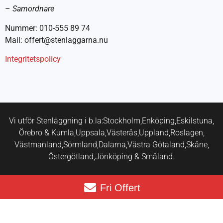
–
Samordnare
Nummer: 010-555 89 74
Mail: offert@stenlaggarna.nu
Integritetspolicy
Vi utför Stenläggning i b.la:
Stockholm,
Enköping,
Eskilstuna,
Örebro & Kumla,
Uppsala,
Västerås,
Uppland,
Roslagen,
Västmanland,
Sörmland,
Dalarna,
Västra Götaland,
Skåne,
Östergötland,
Jönköping & Småland.
Fri Offert