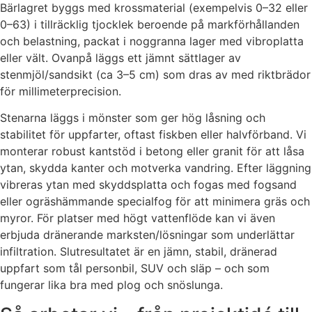
Bärlagret byggs med krossmaterial (exempelvis 0–32 eller
0–63) i tillräcklig tjocklek beroende på markförhållanden
och belastning, packat i noggranna lager med vibroplatta
eller vält. Ovanpå läggs ett jämnt sättlager av
stenmjöl/sandsikt (ca 3–5 cm) som dras av med riktbrädor
för millimeterprecision.
Stenarna läggs i mönster som ger hög låsning och
stabilitet för uppfarter, oftast fiskben eller halvförband. Vi
monterar robust kantstöd i betong eller granit för att låsa
ytan, skydda kanter och motverka vandring. Efter läggning
vibreras ytan med skyddsplatta och fogas med fogsand
eller ogräshämmande specialfog för att minimera gräs och
myror. För platser med högt vattenflöde kan vi även
erbjuda dränerande marksten/lösningar som underlättar
infiltration. Slutresultatet är en jämn, stabil, dränerad
uppfart som tål personbil, SUV och släp – och som
fungerar lika bra med plog och snöslunga.