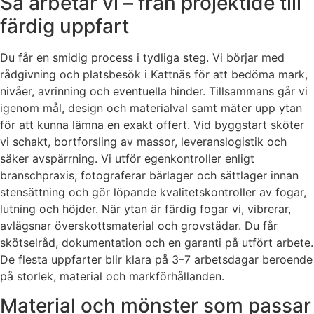
Så arbetar vi – från projektidé till
färdig uppfart
Du får en smidig process i tydliga steg. Vi börjar med
rådgivning och platsbesök i Kattnäs för att bedöma mark,
nivåer, avrinning och eventuella hinder. Tillsammans går vi
igenom mål, design och materialval samt mäter upp ytan
för att kunna lämna en exakt offert. Vid byggstart sköter
vi schakt, bortforsling av massor, leveranslogistik och
säker avspärrning. Vi utför egenkontroller enligt
branschpraxis, fotograferar bärlager och sättlager innan
stensättning och gör löpande kvalitetskontroller av fogar,
lutning och höjder. När ytan är färdig fogar vi, vibrerar,
avlägsnar överskottsmaterial och grovstädar. Du får
skötselråd, dokumentation och en garanti på utfört arbete.
De flesta uppfarter blir klara på 3–7 arbetsdagar beroende
på storlek, material och markförhållanden.
Material och mönster som passar