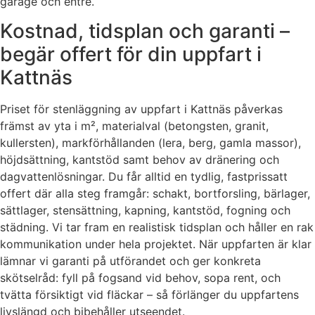
garage och entré.
Kostnad, tidsplan och garanti –
begär offert för din uppfart i
Kattnäs
Priset för stenläggning av uppfart i Kattnäs påverkas
främst av yta i m², materialval (betongsten, granit,
kullersten), markförhållanden (lera, berg, gamla massor),
höjdsättning, kantstöd samt behov av dränering och
dagvattenlösningar. Du får alltid en tydlig, fastprissatt
offert där alla steg framgår: schakt, bortforsling, bärlager,
sättlager, stensättning, kapning, kantstöd, fogning och
städning. Vi tar fram en realistisk tidsplan och håller en rak
kommunikation under hela projektet. När uppfarten är klar
lämnar vi garanti på utförandet och ger konkreta
skötselråd: fyll på fogsand vid behov, sopa rent, och
tvätta försiktigt vid fläckar – så förlänger du uppfartens
livslängd och bibehåller utseendet.