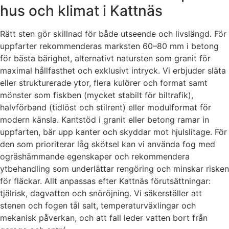
hus och klimat i Kattnäs
Rätt sten gör skillnad för både utseende och livslängd. För
uppfarter rekommenderas marksten 60–80 mm i betong
för bästa bärighet, alternativt natursten som granit för
maximal hållfasthet och exklusivt intryck. Vi erbjuder släta
eller strukturerade ytor, flera kulörer och format samt
mönster som fiskben (mycket stabilt för biltrafik),
halvförband (tidlöst och stilrent) eller modulformat för
modern känsla. Kantstöd i granit eller betong ramar in
uppfarten, bär upp kanter och skyddar mot hjulslitage. För
den som prioriterar låg skötsel kan vi använda fog med
ogräshämmande egenskaper och rekommendera
ytbehandling som underlättar rengöring och minskar risken
för fläckar. Allt anpassas efter Kattnäs förutsättningar:
tjälrisk, dagvatten och snöröjning. Vi säkerställer att
stenen och fogen tål salt, temperaturväxlingar och
mekanisk påverkan, och att fall leder vatten bort från