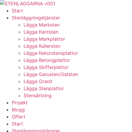
Skip
to
Start
content
Stenläggningstjänster
Lägga Marksten
Lägga Kantsten
Lägga Markplattor
Lägga Kullersten
Lägga Naturstensplattor
Lägga Betongplattor
Lägga Skifferplattor
Lägga Gatusten/Gatsten
Lägga Granit
Lägga Stenplattor
Stensättning
Projekt
Blogg
Offert
Start
Stenläggningstjänster