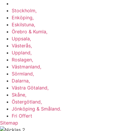
Vi utför Stenläggning i b.la:
Stockholm,
Enköping,
Eskilstuna,
Örebro & Kumla,
Uppsala,
Västerås,
Uppland,
Roslagen,
Västmanland,
Sörmland,
Dalarna,
Västra Götaland,
Skåne,
Östergötland,
Jönköping & Småland.
Fri Offert
Sitemap