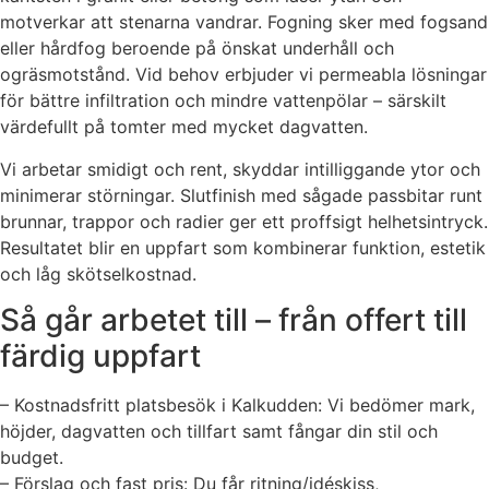
motverkar att stenarna vandrar. Fogning sker med fogsand
eller hårdfog beroende på önskat underhåll och
ogräsmotstånd. Vid behov erbjuder vi permeabla lösningar
för bättre infiltration och mindre vattenpölar – särskilt
värdefullt på tomter med mycket dagvatten.
Vi arbetar smidigt och rent, skyddar intilliggande ytor och
minimerar störningar. Slutfinish med sågade passbitar runt
brunnar, trappor och radier ger ett proffsigt helhetsintryck.
Resultatet blir en uppfart som kombinerar funktion, estetik
och låg skötselkostnad.
Så går arbetet till – från offert till
färdig uppfart
– Kostnadsfritt platsbesök i Kalkudden: Vi bedömer mark,
höjder, dagvatten och tillfart samt fångar din stil och
budget.
– Förslag och fast pris: Du får ritning/idéskiss,