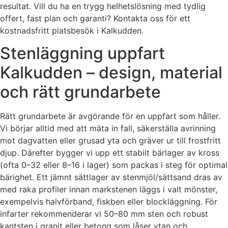
resultat. Vill du ha en trygg helhetslösning med tydlig
offert, fast plan och garanti? Kontakta oss för ett
kostnadsfritt platsbesök i Kalkudden.
Stenläggning uppfart
Kalkudden – design, material
och rätt grundarbete
Rätt grundarbete är avgörande för en uppfart som håller.
Vi börjar alltid med att mäta in fall, säkerställa avrinning
mot dagvatten eller grusad yta och gräver ur till frostfritt
djup. Därefter bygger vi upp ett stabilt bärlager av kross
(ofta 0–32 eller 8–16 i lager) som packas i steg för optimal
bärighet. Ett jämnt sättlager av stenmjöl/sättsand dras av
med raka profiler innan markstenen läggs i valt mönster,
exempelvis halvförband, fiskben eller blockläggning. För
infarter rekommenderar vi 50–80 mm sten och robust
kantsten i granit eller betong som låser ytan och