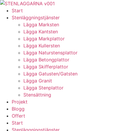
Skip
to
Start
content
Stenläggningstjänster
Lägga Marksten
Lägga Kantsten
Lägga Markplattor
Lägga Kullersten
Lägga Naturstensplattor
Lägga Betongplattor
Lägga Skifferplattor
Lägga Gatusten/Gatsten
Lägga Granit
Lägga Stenplattor
Stensättning
Projekt
Blogg
Offert
Start
Stenläggningstjänster