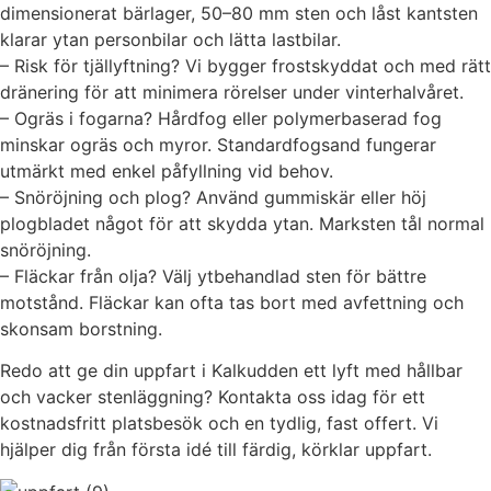
dimensionerat bärlager, 50–80 mm sten och låst kantsten
klarar ytan personbilar och lätta lastbilar.
– Risk för tjällyftning? Vi bygger frostskyddat och med rätt
dränering för att minimera rörelser under vinterhalvåret.
– Ogräs i fogarna? Hårdfog eller polymerbaserad fog
minskar ogräs och myror. Standardfogsand fungerar
utmärkt med enkel påfyllning vid behov.
– Snöröjning och plog? Använd gummiskär eller höj
plogbladet något för att skydda ytan. Marksten tål normal
snöröjning.
– Fläckar från olja? Välj ytbehandlad sten för bättre
motstånd. Fläckar kan ofta tas bort med avfettning och
skonsam borstning.
Redo att ge din uppfart i Kalkudden ett lyft med hållbar
och vacker stenläggning? Kontakta oss idag för ett
kostnadsfritt platsbesök och en tydlig, fast offert. Vi
hjälper dig från första idé till färdig, körklar uppfart.