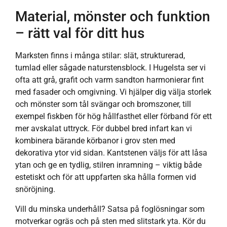
Material, mönster och funktion
– rätt val för ditt hus
Marksten finns i många stilar: slät, strukturerad,
tumlad eller sågade naturstensblock. I Hugelsta ser vi
ofta att grå, grafit och varm sandton harmonierar fint
med fasader och omgivning. Vi hjälper dig välja storlek
och mönster som tål svängar och bromszoner, till
exempel fiskben för hög hållfasthet eller förband för ett
mer avskalat uttryck. För dubbel bred infart kan vi
kombinera bärande körbanor i grov sten med
dekorativa ytor vid sidan. Kantstenen väljs för att låsa
ytan och ge en tydlig, stilren inramning – viktig både
estetiskt och för att uppfarten ska hålla formen vid
snöröjning.
Vill du minska underhåll? Satsa på foglösningar som
motverkar ogräs och på sten med slitstark yta. Kör du