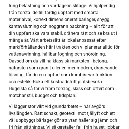
tung belastning och vardagens slitage. Vi hjälper dig
från första idé till färdig uppfart med smarta
materialval, korrekt dimensionerat bärlager, snygg
kantavslutning och noggrann packning – allt för att
din uppfart ska vara stabil, dränera rätt och se bra ut i
många år. Vårt arbetssätt är lokalanpassat efter
markförhållanden här i trakten och vi planerar alltid för
vattenavrinning, hållbar fogning och snöröjning.
Oavsett om du vill ha klassisk marksten i betong,
natursten som granit eller en mer modern, dränerande
lösning, får du en uppfart som kombinerar funktion
och estetik. Boka ett kostnadsfritt platsbesök i
Hugelsta så tar vi fram förslag, skiss och offert som
matchar stil, budget och tidsplan.
Vi lägger stor vikt vid grundarbetet – här avgörs
livslängden. Rätt schakt, geotextil mot tjällyft och ett
väl uppbyggt bärlager gör att ytan håller sig jämn och
fri från sättningar. Vi säkerställer fall från huset, jobbar