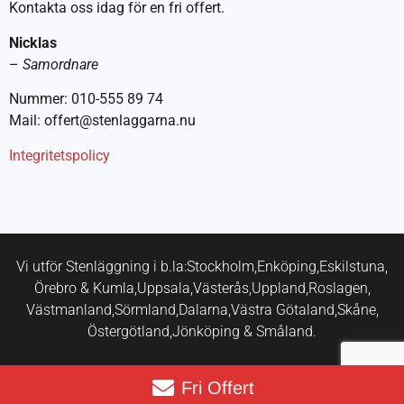
Kontakta oss idag för en fri offert.
Nicklas
–
Samordnare
Nummer: 010-555 89 74
Mail: offert@stenlaggarna.nu
Integritetspolicy
Vi utför Stenläggning i b.la:
Stockholm,
Enköping,
Eskilstuna,
Örebro & Kumla,
Uppsala,
Västerås,
Uppland,
Roslagen,
Västmanland,
Sörmland,
Dalarna,
Västra Götaland,
Skåne,
Östergötland,
Jönköping & Småland.
Fri Offert