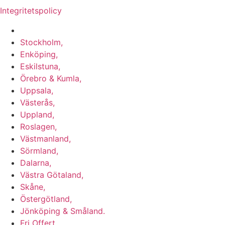
Integritetspolicy
Vi utför Stenläggning i b.la:
Stockholm,
Enköping,
Eskilstuna,
Örebro & Kumla,
Uppsala,
Västerås,
Uppland,
Roslagen,
Västmanland,
Sörmland,
Dalarna,
Västra Götaland,
Skåne,
Östergötland,
Jönköping & Småland.
Fri Offert