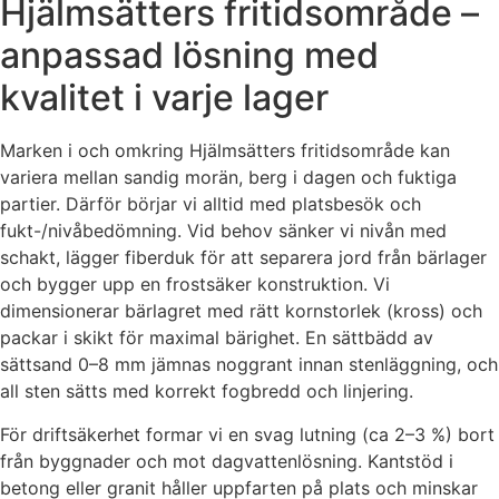
Hjälmsätters fritidsområde –
anpassad lösning med
kvalitet i varje lager
Marken i och omkring Hjälmsätters fritidsområde kan
variera mellan sandig morän, berg i dagen och fuktiga
partier. Därför börjar vi alltid med platsbesök och
fukt-/nivåbedömning. Vid behov sänker vi nivån med
schakt, lägger fiberduk för att separera jord från bärlager
och bygger upp en frostsäker konstruktion. Vi
dimensionerar bärlagret med rätt kornstorlek (kross) och
packar i skikt för maximal bärighet. En sättbädd av
sättsand 0–8 mm jämnas noggrant innan stenläggning, och
all sten sätts med korrekt fogbredd och linjering.
För driftsäkerhet formar vi en svag lutning (ca 2–3 %) bort
från byggnader och mot dagvattenlösning. Kantstöd i
betong eller granit håller uppfarten på plats och minskar