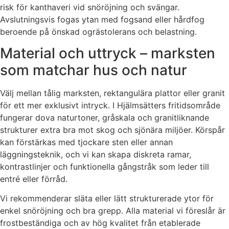
risk för kanthaveri vid snöröjning och svängar.
Avslutningsvis fogas ytan med fogsand eller hårdfog
beroende på önskad ogrästolerans och belastning.
Material och uttryck – marksten
som matchar hus och natur
Välj mellan tålig marksten, rektangulära plattor eller granit
för ett mer exklusivt intryck. I Hjälmsätters fritidsområde
fungerar dova naturtoner, gråskala och granitliknande
strukturer extra bra mot skog och sjönära miljöer. Körspår
kan förstärkas med tjockare sten eller annan
läggningsteknik, och vi kan skapa diskreta ramar,
kontrastlinjer och funktionella gångstråk som leder till
entré eller förråd.
Vi rekommenderar släta eller lätt strukturerade ytor för
enkel snöröjning och bra grepp. Alla material vi föreslår är
frostbeständiga och av hög kvalitet från etablerade