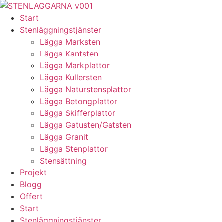
Skip
to
Start
content
Stenläggningstjänster
Lägga Marksten
Lägga Kantsten
Lägga Markplattor
Lägga Kullersten
Lägga Naturstensplattor
Lägga Betongplattor
Lägga Skifferplattor
Lägga Gatusten/Gatsten
Lägga Granit
Lägga Stenplattor
Stensättning
Projekt
Blogg
Offert
Start
Stenläggningstjänster