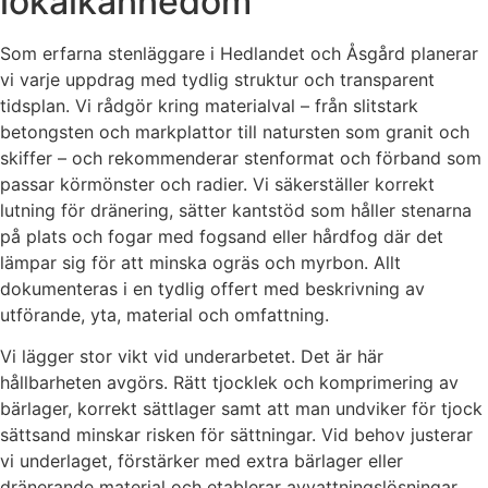
lokalkännedom
Som erfarna stenläggare i Hedlandet och Åsgård planerar
vi varje uppdrag med tydlig struktur och transparent
tidsplan. Vi rådgör kring materialval – från slitstark
betongsten och markplattor till natursten som granit och
skiffer – och rekommenderar stenformat och förband som
passar körmönster och radier. Vi säkerställer korrekt
lutning för dränering, sätter kantstöd som håller stenarna
på plats och fogar med fogsand eller hårdfog där det
lämpar sig för att minska ogräs och myrbon. Allt
dokumenteras i en tydlig offert med beskrivning av
utförande, yta, material och omfattning.
Vi lägger stor vikt vid underarbetet. Det är här
hållbarheten avgörs. Rätt tjocklek och komprimering av
bärlager, korrekt sättlager samt att man undviker för tjock
sättsand minskar risken för sättningar. Vid behov justerar
vi underlaget, förstärker med extra bärlager eller
dränerande material och etablerar avvattningslösningar