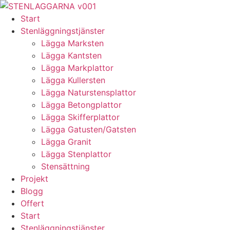
Skip
to
Start
content
Stenläggningstjänster
Lägga Marksten
Lägga Kantsten
Lägga Markplattor
Lägga Kullersten
Lägga Naturstensplattor
Lägga Betongplattor
Lägga Skifferplattor
Lägga Gatusten/Gatsten
Lägga Granit
Lägga Stenplattor
Stensättning
Projekt
Blogg
Offert
Start
Stenläggningstjänster