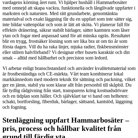
vardagens körning året runt. Vi hjälper hushåll i Hammarbosäter
med omnejd att skapa vackra, funktionella och långlivade uppfarter i
marksten och natursten. Med rätt grundarbete, genomtänkta
materialval och exakt läggning får du en uppfart som inte sätter sig,
inte bildar vattenpölar och som är lätt att sköta. Vi planerar fall för
effektiv dränering, säkrar stabilt bärlager, sätter kantsten som låser
ytan och fogar med anpassad sand för att minska ogräs. Resultatet
blir en trygg, frostsäker lösning som ser lika bra ut om tio år som
första dagen. Vill du ha raka linjer, mjuka radier, fiskbensmönster
eller stilren halvförband? Vi designar efter husets karaktär och din
smak – alltid med hållbarhet och precision som ledord.
Vi arbetar enligt branschstandard och använder kvalitetsmaterial som
är frostbeständiga och CE-märkta. Vårt team kombinerar lokal
markkännedom med modern teknik för sättning och packning, vilket
ger en jämn, stabil yta som klarar allt från personbil till skåpbil. Du
får tydlig rådgivning från start, transparens kring kostnadsdrivare
och en tidplan som håller. Och självklart tar vi hand om helheten:
schakt, bortforsling, fiberduk, bärlager, sättsand, kantstöd, läggning
och fogning.
Stenläggning uppfart Hammarbosäter –
pris, process och hållbar kvalitet från
grund till färdig yta