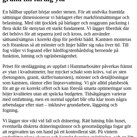
En hållbar uppfart börjar under stenen. För att undvika framtida
sättningar dimensionerar vi bärlagret efter markförutsättningar och
belastning. Med rätt tjocklek på bärlager och noggrann packning i
flera skikt får stenytan ett starkt fundament. Vi lägger fiberduk där
det behövs för att separera jord och kross, och använder
sättsand/sättgrus i korrekt djup för perfekt bädd. Kantsten monteras
och förankras så att mönster och linjer håller sig raka över tid. Till
fog väljer vi fogsand eller hårdfog/stenhårdsfog beroende på
funktion, lutning och ogräsbenägenhet.
Priset för stenläggning av uppfart i Hammarbosäter påverkas främst
av ytan i kvadratmeter, hur mycket schakt som krävs, val av sten
(betongsten, granit, skiffer/natursten), mönster och detaljlösningar
som kantsten, rännor eller linjeavvattning. Vi gör alltid platsbesök
för att ge en korrekt offert och kan föreslå smarta optimeringar som
höjer kvaliteten utan att spräcka budgeten. Tidsåtgången varierar
med omfattning, men en normal uppfart blir ofta klar inom några
arbetsdagar efter start – inklusive grundarbete, läggning och
fogning.
Vi lägger stor vikt vid fall och dränering. Rätt lutning från huset,
eventuella diskreta dräneringsrännor och genomsläppliga fogar gör
att regnvatten tas om hand på ett kontrollerat sätt. På vintern