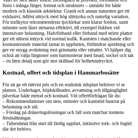
finns i många färger, format och strukturer – utmärkt för både
modern och klassisk arkitektur. Granit och annan natursten ger ett
exklusivt, tidlöst uttryck med hög slitstyrka och naturlig variation.
För trafikytor rekommenderas tjocklekar som klarar fordon, samt
mönster som låser stenarna effektivt, till exempel fiskben vid
intensivare belastning. Halvförband eller förband med större plattor
ger ett stilrent intryck vid normal trafik. Kantsten i matchande eller
kontrasterande material ramar in uppfarten, förhindrar spridning och
ger en snygg avslutning mot gräsmatta eller rabatter. Vi hjälper dig
också att välja färgtoner som harmonierar med fasad, sockel och tak
– en liten detalj som gör stor skillnad för helhetsintrycket.
Kostnad, offert och tidsplan i Hammarbosäter
För att ge ett rättvist pris och en realistisk tidsplan behöver vi se
platsen. Underlaget, höjdskillnader, avvattning och tillgänglighet
påverkar både metod och kostnad. Vid offertförfrågan får du:
– Rekommendationer om sten, mönster och kantstöd baserat på
belastning och stil.
– Förslag på dräneringslösningar och fall som matchar tomtens
förutsättningar.
– Tidsestimat från start till färdig uppfart, inklusive tork- och fogtid
där det behövs.