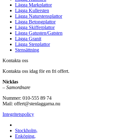
Lägga Markplattor
Lägga Kullersten
Lägga Naturstensplattor
Lägga Betongplattor
Lägga Skifferplattor
Lägga Gatusten/Gatsten
Lägga Granit
Lägga Stenplattor
Stensättning
Kontakta oss
Kontakta oss idag för en fri offert.
Nicklas
–
Samordnare
Nummer: 010-555 89 74
Mail: offert@stenlaggarna.nu
Integritetspolicy
Vi utför Stenläggning i b.la:
Stockholm,
Enköping,