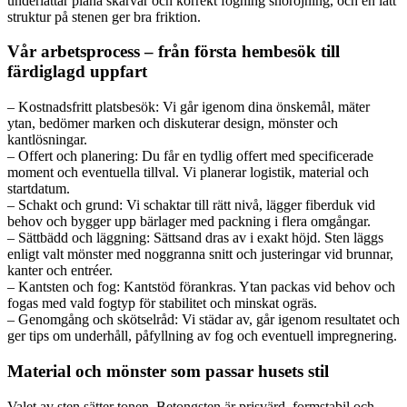
underlättar plana skarvar och korrekt fogning snöröjning, och en lätt
struktur på stenen ger bra friktion.
Vår arbetsprocess – från första hembesök till
färdiglagd uppfart
– Kostnadsfritt platsbesök: Vi går igenom dina önskemål, mäter
ytan, bedömer marken och diskuterar design, mönster och
kantlösningar.
– Offert och planering: Du får en tydlig offert med specificerade
moment och eventuella tillval. Vi planerar logistik, material och
startdatum.
– Schakt och grund: Vi schaktar till rätt nivå, lägger fiberduk vid
behov och bygger upp bärlager med packning i flera omgångar.
– Sättbädd och läggning: Sättsand dras av i exakt höjd. Sten läggs
enligt valt mönster med noggranna snitt och justeringar vid brunnar,
kanter och entréer.
– Kantsten och fog: Kantstöd förankras. Ytan packas vid behov och
fogas med vald fogtyp för stabilitet och minskat ogräs.
– Genomgång och skötselråd: Vi städar av, går igenom resultatet och
ger tips om underhåll, påfyllning av fog och eventuell impregnering.
Material och mönster som passar husets stil
Valet av sten sätter tonen. Betongsten är prisvärd, formstabil och