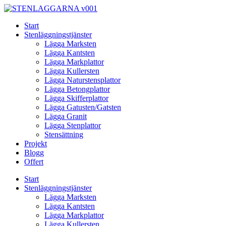
Skip
to
Start
content
Stenläggningstjänster
Lägga Marksten
Lägga Kantsten
Lägga Markplattor
Lägga Kullersten
Lägga Naturstensplattor
Lägga Betongplattor
Lägga Skifferplattor
Lägga Gatusten/Gatsten
Lägga Granit
Lägga Stenplattor
Stensättning
Projekt
Blogg
Offert
Start
Stenläggningstjänster
Lägga Marksten
Lägga Kantsten
Lägga Markplattor
Lägga Kullersten