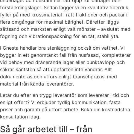
underlaget och bestämmer rätt djup för bärlager och
förstärkningslager. Sedan lägger vi en kvalitativ fiberduk,
fyller på med krossmaterial i rätt fraktioner och packar i
flera omgångar för maximal bärighet. Därefter läggs
sättsand och marksten enligt valt mönster – avslutat med
fogning och vibrationspackning för en tät, stabil yta.
I Gnesta handlar bra stenläggning också om vattnet. Vi
bygger in ett genomtänkt fall från husfasad, kompletterar
vid behov med dränerande lager eller punktavlopp och
säkrar kantsten så att uppfarten inte vandrar. Allt
dokumenteras och utförs enligt branschpraxis, med
material från kända leverantörer.
Letar du efter en trygg leverantör som levererar i tid och
enligt offert? Vi erbjuder tydlig kommunikation, fasta
priser och garanti på utfört arbete. Boka din kostnadsfria
konsultation idag.
Så går arbetet till – från