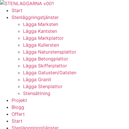
Skip
to
Start
content
Stenläggningstjänster
Lägga Marksten
Lägga Kantsten
Lägga Markplattor
Lägga Kullersten
Lägga Naturstensplattor
Lägga Betongplattor
Lägga Skifferplattor
Lägga Gatusten/Gatsten
Lägga Granit
Lägga Stenplattor
Stensättning
Projekt
Blogg
Offert
Start
Stenläggningstjänster