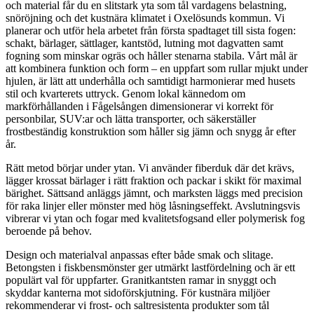
och material får du en slitstark yta som tål vardagens belastning,
snöröjning och det kustnära klimatet i Oxelösunds kommun. Vi
planerar och utför hela arbetet från första spadtaget till sista fogen:
schakt, bärlager, sättlager, kantstöd, lutning mot dagvatten samt
fogning som minskar ogräs och håller stenarna stabila. Vårt mål är
att kombinera funktion och form – en uppfart som rullar mjukt under
hjulen, är lätt att underhålla och samtidigt harmonierar med husets
stil och kvarterets uttryck. Genom lokal kännedom om
markförhållanden i Fågelsången dimensionerar vi korrekt för
personbilar, SUV:ar och lätta transporter, och säkerställer
frostbeständig konstruktion som håller sig jämn och snygg år efter
år.
Rätt metod börjar under ytan. Vi använder fiberduk där det krävs,
lägger krossat bärlager i rätt fraktion och packar i skikt för maximal
bärighet. Sättsand anläggs jämnt, och marksten läggs med precision
för raka linjer eller mönster med hög låsningseffekt. Avslutningsvis
vibrerar vi ytan och fogar med kvalitetsfogsand eller polymerisk fog
beroende på behov.
Design och materialval anpassas efter både smak och slitage.
Betongsten i fiskbensmönster ger utmärkt lastfördelning och är ett
populärt val för uppfarter. Granitkantsten ramar in snyggt och
skyddar kanterna mot sidoförskjutning. För kustnära miljöer
rekommenderar vi frost- och saltresistenta produkter som tål