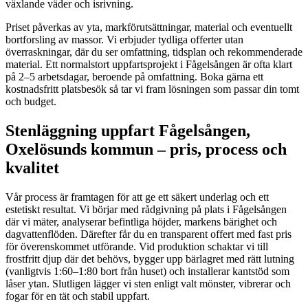
växlande väder och isrivning.
Priset påverkas av yta, markförutsättningar, material och eventuellt
bortforsling av massor. Vi erbjuder tydliga offerter utan
överraskningar, där du ser omfattning, tidsplan och rekommenderade
material. Ett normalstort uppfartsprojekt i Fågelsången är ofta klart
på 2–5 arbetsdagar, beroende på omfattning. Boka gärna ett
kostnadsfritt platsbesök så tar vi fram lösningen som passar din tomt
och budget.
Stenläggning uppfart Fågelsången,
Oxelösunds kommun – pris, process och
kvalitet
Vår process är framtagen för att ge ett säkert underlag och ett
estetiskt resultat. Vi börjar med rådgivning på plats i Fågelsången
där vi mäter, analyserar befintliga höjder, markens bärighet och
dagvattenflöden. Därefter får du en transparent offert med fast pris
för överenskommet utförande. Vid produktion schaktar vi till
frostfritt djup där det behövs, bygger upp bärlagret med rätt lutning
(vanligtvis 1:60–1:80 bort från huset) och installerar kantstöd som
låser ytan. Slutligen lägger vi sten enligt valt mönster, vibrerar och
fogar för en tät och stabil uppfart.