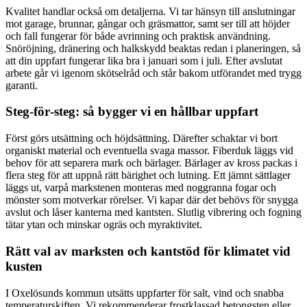
Kvalitet handlar också om detaljerna. Vi tar hänsyn till anslutningar
mot garage, brunnar, gångar och gräsmattor, samt ser till att höjder
och fall fungerar för både avrinning och praktisk användning.
Snöröjning, dränering och halkskydd beaktas redan i planeringen, så
att din uppfart fungerar lika bra i januari som i juli. Efter avslutat
arbete går vi igenom skötselråd och står bakom utförandet med trygg
garanti.
Steg‑för‑steg: så bygger vi en hållbar uppfart
Först görs utsättning och höjdsättning. Därefter schaktar vi bort
organiskt material och eventuella svaga massor. Fiberduk läggs vid
behov för att separera mark och bärlager. Bärlager av kross packas i
flera steg för att uppnå rätt bärighet och lutning. Ett jämnt sättlager
läggs ut, varpå markstenen monteras med noggranna fogar och
mönster som motverkar rörelser. Vi kapar där det behövs för snygga
avslut och låser kanterna med kantsten. Slutlig vibrering och fogning
tätar ytan och minskar ogräs och myraktivitet.
Rätt val av marksten och kantstöd för klimatet vid
kusten
I Oxelösunds kommun utsätts uppfarter för salt, vind och snabba
temperaturskiften. Vi rekommenderar frostklassad betongsten eller