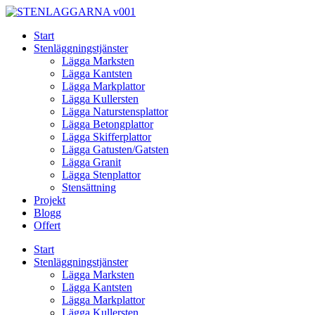
Skip
to
Start
content
Stenläggningstjänster
Lägga Marksten
Lägga Kantsten
Lägga Markplattor
Lägga Kullersten
Lägga Naturstensplattor
Lägga Betongplattor
Lägga Skifferplattor
Lägga Gatusten/Gatsten
Lägga Granit
Lägga Stenplattor
Stensättning
Projekt
Blogg
Offert
Start
Stenläggningstjänster
Lägga Marksten
Lägga Kantsten
Lägga Markplattor
Lägga Kullersten