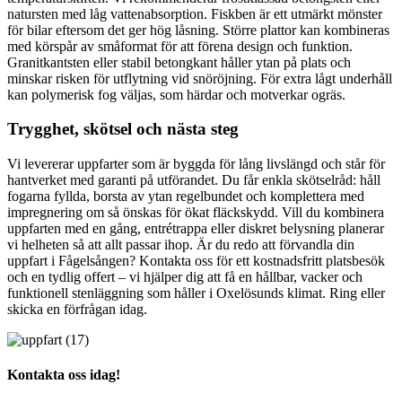
natursten med låg vattenabsorption. Fiskben är ett utmärkt mönster
för bilar eftersom det ger hög låsning. Större plattor kan kombineras
med körspår av småformat för att förena design och funktion.
Granitkantsten eller stabil betongkant håller ytan på plats och
minskar risken för utflytning vid snöröjning. För extra lågt underhåll
kan polymerisk fog väljas, som härdar och motverkar ogräs.
Trygghet, skötsel och nästa steg
Vi levererar uppfarter som är byggda för lång livslängd och står för
hantverket med garanti på utförandet. Du får enkla skötselråd: håll
fogarna fyllda, borsta av ytan regelbundet och komplettera med
impregnering om så önskas för ökat fläckskydd. Vill du kombinera
uppfarten med en gång, entrétrappa eller diskret belysning planerar
vi helheten så att allt passar ihop. Är du redo att förvandla din
uppfart i Fågelsången? Kontakta oss för ett kostnadsfritt platsbesök
och en tydlig offert – vi hjälper dig att få en hållbar, vacker och
funktionell stenläggning som håller i Oxelösunds klimat. Ring eller
skicka en förfrågan idag.
Kontakta oss idag!