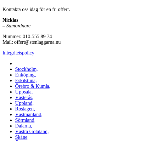
Kontakta oss idag för en fri offert.
Nicklas
–
Samordnare
Nummer: 010-555 89 74
Mail: offert@stenlaggarna.nu
Integritetspolicy
Vi utför Stenläggning i b.la:
Stockholm,
Enköping,
Eskilstuna,
Örebro & Kumla,
Uppsala,
Västerås,
Uppland,
Roslagen,
Västmanland,
Sörmland,
Dalarna,
Västra Götaland,
Skåne,