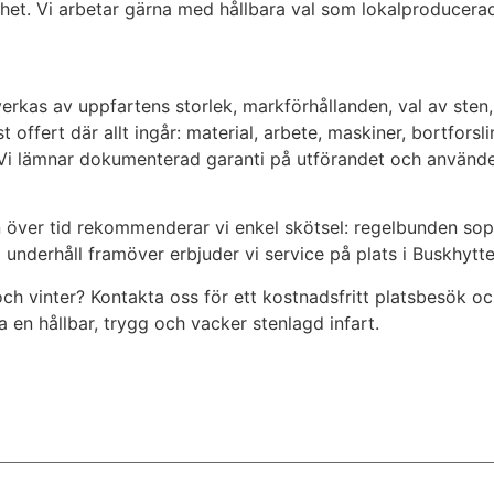
lhet. Vi arbetar gärna med hållbara val som lokalproducer
erkas av uppfartens storlek, markförhållanden, val av ste
t offert där allt ingår: material, arbete, maskiner, bortfors
Vi lämnar dokumenterad garanti på utförandet och använde
on över tid rekommenderar vi enkel skötsel: regelbunden sop
 underhåll framöver erbjuder vi service på plats i Buskhytt
h vinter? Kontakta oss för ett kostnadsfritt platsbesök och
a en hållbar, trygg och vacker stenlagd infart.