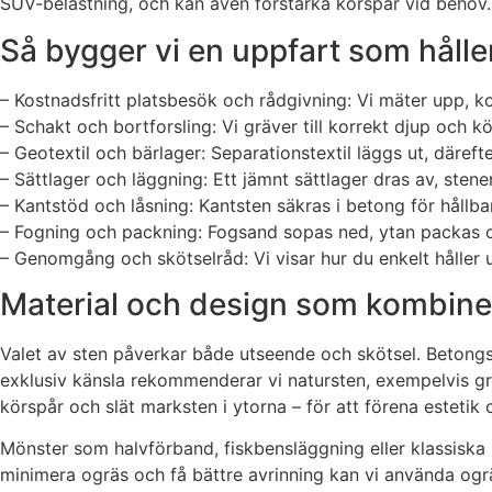
SUV-belastning, och kan även förstärka körspår vid behov.
Så bygger vi en uppfart som hålle
– Kostnadsfritt platsbesök och rådgivning: Vi mäter upp, k
– Schakt och bortforsling: Vi gräver till korrekt djup och kö
– Geotextil och bärlager: Separationstextil läggs ut, däreft
– Sättlager och läggning: Ett jämnt sättlager dras av, sten
– Kantstöd och låsning: Kantsten säkras i betong för hållbar
– Fogning och packning: Fogsand sopas ned, ytan packas och
– Genomgång och skötselråd: Vi visar hur du enkelt håller 
Material och design som kombiner
Valet av sten påverkar både utseende och skötsel. Betongst
exklusiv känsla rekommenderar vi natursten, exempelvis gran
körspår och slät marksten i ytorna – för att förena estetik 
Mönster som halvförband, fiskbensläggning eller klassiska ra
minimera ogräs och få bättre avrinning kan vi använda og