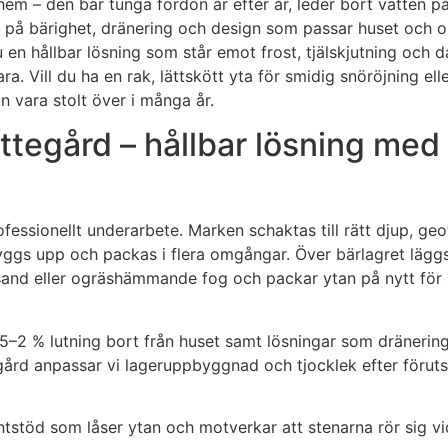
m – den bär tunga fordon år efter år, leder bort vatten på r
s på bärighet, dränering och design som passar huset och
n hållbar lösning som står emot frost, tjälskjutning och dagl
klara. Vill du ha en rak, lättskött yta för smidig snöröjning
an vara stolt över i många år.
tegård – hållbar lösning med
fessionellt underarbete. Marken schaktas till rätt djup, geot
ggs upp och packas i flera omgångar. Över bärlagret läggs 
and eller ogräshämmande fog och packar ytan på nytt för att
,5–2 % lutning bort från huset samt lösningar som dränerin
rd anpassar vi lageruppbyggnad och tjocklek efter förutsä
antstöd som låser ytan och motverkar att stenarna rör sig vi