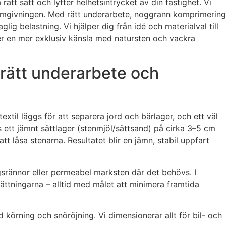
ätt sätt och lyfter helhetsintrycket av din fastighet. Vi
 omgivningen. Med rätt underarbete, noggrann komprimering
ig belastning. Vi hjälper dig från idé och materialval till
 eller en mer exklusiv känsla med natursten och vackra
 rätt underarbete och
extil läggs för att separera jord och bärlager, och ett väl
ett jämnt sättlager (stenmjöl/sättsand) på cirka 3–5 cm
 låsa stenarna. Resultatet blir en jämn, stabil uppfart
gsrännor eller permeabel marksten där det behövs. I
ttningarna – alltid med målet att minimera framtida
d körning och snöröjning. Vi dimensionerar allt för bil- och