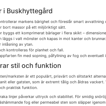
r i Buskhyttegård
ontrollerar markens bärighet och föreslår smart avvattning 
r bort massor på ett miljöriktigt sätt.
er byggs ett komprimerat bärlager i flera skikt – dimensione
en läggs i valt mönster och kapas in mot kanter och brunnar
 inlåsning av ytan.
 kontrolleras för planhet och fall.
uppfarten fin med sopning, påfyllning av fog och eventuell
ar stil och funktion
en/marksten är ett populärt, prisvärt och slitstarkt altern
it eller gatsten, som är extremt tålig och åldras vackert. 
och praktisk funktion.
ka linjer påverkar uttryck och stabilitet. För smidig snöröjn
räshämmande fog eller permeabel sten som släpper igenom 