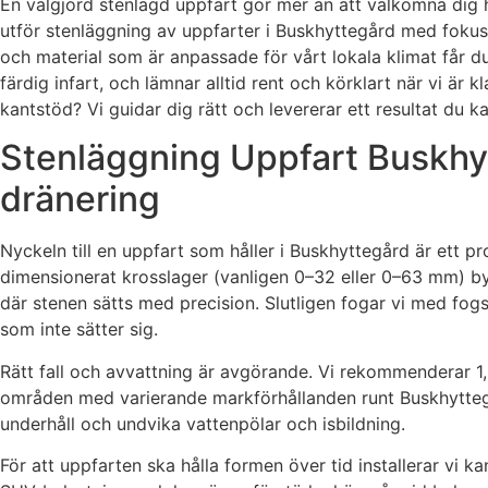
En välgjord stenlagd uppfart gör mer än att välkomna dig he
utför stenläggning av uppfarter i Buskhyttegård med foku
och material som är anpassade för vårt lokala klimat får du e
färdig infart, och lämnar alltid rent och körklart när vi är 
kantstöd? Vi guidar dig rätt och levererar ett resultat du k
Stenläggning Uppfart Buskhyt
dränering
Nyckeln till en uppfart som håller i Buskhyttegård är ett pro
dimensionerat krosslager (vanligen 0–32 eller 0–63 mm) by
där stenen sätts med precision. Slutligen fogar vi med fogs
som inte sätter sig.
Rätt fall och avvattning är avgörande. Vi rekommenderar 1
områden med varierande markförhållanden runt Buskhyttegå
underhåll och undvika vattenpölar och isbildning.
För att uppfarten ska hålla formen över tid installerar vi k