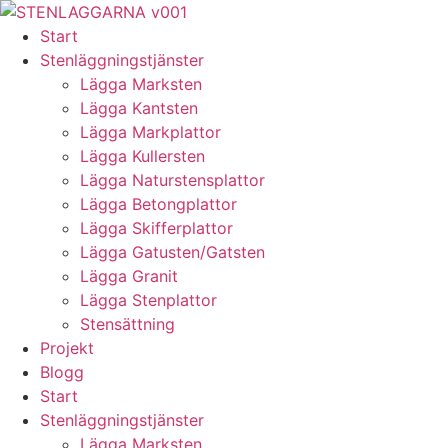
Skip
to
Start
content
Stenläggningstjänster
Lägga Marksten
Lägga Kantsten
Lägga Markplattor
Lägga Kullersten
Lägga Naturstensplattor
Lägga Betongplattor
Lägga Skifferplattor
Lägga Gatusten/Gatsten
Lägga Granit
Lägga Stenplattor
Stensättning
Projekt
Blogg
Start
Stenläggningstjänster
Lägga Marksten