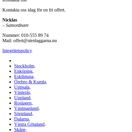
Kontakta oss idag för en fri offert.
Nicklas
–
Samordnare
Nummer: 010-555 89 74
Mail: offert@stenlaggarna.nu
Integritetspolicy
Vi utför Stenläggning i b.la:
Stockholm,
Enköping,
Eskilstuna,
Örebro & Kumla,
Uppsala,
Västerås,
Uppland,
Roslagen,
Västmanland,
Sörmland,
Dalarna,
Västra Götaland,
Skåne,