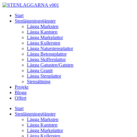
Skip
to
Start
content
Stenläggningstjänster
Lägga Marksten
Lägga Kantsten
Lägga Markplattor
Lägga Kullersten
Lägga Naturstensplattor
Lägga Betongplattor
Lägga Skifferplattor
Lägga Gatusten/Gatsten
Lägga Granit
Lägga Stenplattor
Stensättning
Projekt
Blogg
Offert
Start
Stenläggningstjänster
Lägga Marksten
Lägga Kantsten
Lägga Markplattor
Lägga Kullersten