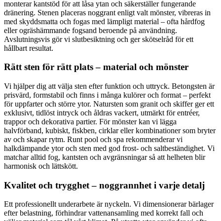
monterar kantstöd för att låsa ytan och säkerställer fungerande
dränering. Stenen placeras noggrant enligt valt mönster, vibreras in
med skyddsmatta och fogas med lämpligt material – ofta hårdfog
eller ogräshämmande fogsand beroende på användning.
Avslutningsvis gör vi slutbesiktning och ger skötselråd för ett
hållbart resultat.
Rätt sten för rätt plats – material och mönster
Vi hjälper dig att välja sten efter funktion och uttryck. Betongsten är
prisvärd, formstabil och finns i många kulörer och format – perfekt
för uppfarter och större ytor. Natursten som granit och skiffer ger ett
exklusivt, tidlöst intryck och åldras vackert, utmärkt för entréer,
trappor och dekorativa partier. För mönster kan vi lägga
halvförband, kubiskt, fiskben, cirklar eller kombinationer som bryter
av och skapar rytm. Runt pool och spa rekommenderar vi
halkdämpande ytor och sten med god frost- och saltbeständighet. Vi
matchar alltid fog, kantsten och avgränsningar så att helheten blir
harmonisk och lättskött.
Kvalitet och trygghet – noggrannhet i varje detalj
Ett professionellt underarbete är nyckeln. Vi dimensionerar bärlager
efter belastning, förhindrar vattenansamling med korrekt fall och