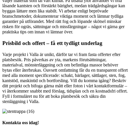
väljer material som tål vårt klimat. På utsatta ytor använder vi ofta
låsande kantsten och förstärkt bärighet, medan trädgårdsgångar kan
byggas lättare men lika stabilt. Vi arbetar enligt beprövade
branschmetoder, dokumenterar viktiga moment och lämnar tydliga
garantier på utförandet. Med rätt fog och löpande skötsel minskar
risken för ogräs, sättningar och missfärgningar – något vi gärna ger
praktiska tips om innan vi lämnar över.
Prisbild och offert – få ett tydligt underlag
Varje projekt i Valla är unikt, därför tar vi fram fasta offerter efter
platsbesök. Pris påverkas av yta, markens förutsättningar,
materialval, mönsterläggning och om befintliga massor behöver
bytas eller återbrukas. Oavsett omfattning får du en transparent offert
med alla moment specificerade: schakt, bärlager, sättlager, sten, fog,
kantstöd, maskintid och bortforsling. Vill du komma igång? Beskriv
ditt projekt och bifoga gärna mått eller foton i vårt kontaktformulär –
vi återkommer snabbt med förslag, tidsplan och en kostnadsfri offert.
Fyll i formuläret nu för att boka platsbesök och säkra din
stenläggning i Valla.
Kontakta oss idag!