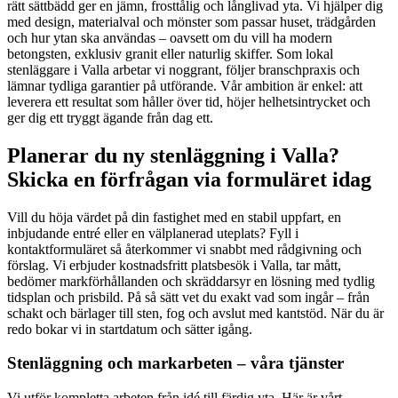
rätt sättbädd ger en jämn, frosttålig och långlivad yta. Vi hjälper dig
med design, materialval och mönster som passar huset, trädgården
och hur ytan ska användas – oavsett om du vill ha modern
betongsten, exklusiv granit eller naturlig skiffer. Som lokal
stenläggare i Valla arbetar vi noggrant, följer branschpraxis och
lämnar tydliga garantier på utförande. Vår ambition är enkel: att
leverera ett resultat som håller över tid, höjer helhetsintrycket och
ger dig ett tryggt ägande från dag ett.
Planerar du ny stenläggning i Valla?
Skicka en förfrågan via formuläret idag
Vill du höja värdet på din fastighet med en stabil uppfart, en
inbjudande entré eller en välplanerad uteplats? Fyll i
kontaktformuläret så återkommer vi snabbt med rådgivning och
förslag. Vi erbjuder kostnadsfritt platsbesök i Valla, tar mått,
bedömer markförhållanden och skräddarsyr en lösning med tydlig
tidsplan och prisbild. På så sätt vet du exakt vad som ingår – från
schakt och bärlager till sten, fog och avslut med kantstöd. När du är
redo bokar vi in startdatum och sätter igång.
Stenläggning och markarbeten – våra tjänster
Vi utför kompletta arbeten från idé till färdig yta. Här är vårt