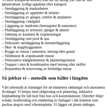
tjänsteutbud, tydligt uppdelat efter kategori:
– Stenläggning & markarbeten
– Stenläggning av uppfarter & infarter
– Stenläggning av gångar, entréer & uteplatser
– Stenläggning i trädgård
– Läggning av marksten (betongsten & natursten)
– Plattläggning av terrasser, gångar & altaner
– Sättning av kantsten & avgränsningar
– Stenläggning runt pool & spa
– Dekorativ stenläggning & mönsterläggning
– Mur- & trappbyggnation
– Bygge av murar i natursten, betong eller granit
– Stödmurar & avgränsande murar
– Dekorativa trädgårdsmurar & planteringsmurar
– Trappor i sten & kombination med betong eller skiffer
– Reparation & renovering av befintliga murar
Så jobbar vi – metodik som håller i längden
Vårt arbetssätt är framtaget för att minimera sättningar och maximera
livslängd. Vi börjar med rådgivning och planering, inklusive
höjdsättning för fall bort från hus och konstruktioner. Därefter följer
schakt, bortforsling och etablering av bärlager i rätt fraktion som
packas stegvis med vibratorplatta. Vi lägger ett jämnt sättlager,