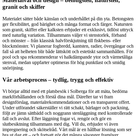
Materialval och design – betongsten, natursten,
granit och skiffer
Materialet sätter både känslan och underhållet på din yta. Betongsten
ger flexibilitet, god bärighet och många format och färger. Natursten
som granit, skiffer eller kalksten erbjuder ett exklusivt, tidlöst uttryck
med naturlig variation. Tillsammans väljer vi stenstorlek, förband
och mönster – från klassisk halvförskjutning till fiskbens- eller
blockmönster. Vi planerar fogbredd, kantsten, radier, övergångar och
fall så att helheten blir både lättskött och estetiskt sammanhållen. För
pool och spa rekommenderar vi halkdämpande ytor och värmetåliga
stenval, medan uppfarter optimeras för hög punktlast och smidig
snöröjning.
Vår arbetsprocess – tydlig, trygg och effektiv
Vi börjar alltid med ett platsbesök i Solberga för att mäta, bedöma
markförhållanden och förstå dina mål. Därefter tar vi fram
designförslag, materialrekommendationer och en transparent offert.
Under utförandet säkerställer vi rätt schakt, bärlager och packning,
följt av jämn sättbädd och noggrann stenläggning med kontrollerade
fall och avslut. Efter läggning fogar vi, rengör och gör en
slutbesiktning tillsammans med dig. Vill du, erbjuder vi även
impregnering och skötselråd. Vårt mål är en hållbar lösning som ser
bra ut dag ett – och fortsatt gör det många säsonger framöver.