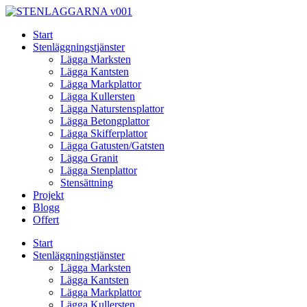
Skip
to
Start
content
Stenläggningstjänster
Lägga Marksten
Lägga Kantsten
Lägga Markplattor
Lägga Kullersten
Lägga Naturstensplattor
Lägga Betongplattor
Lägga Skifferplattor
Lägga Gatusten/Gatsten
Lägga Granit
Lägga Stenplattor
Stensättning
Projekt
Blogg
Offert
Start
Stenläggningstjänster
Lägga Marksten
Lägga Kantsten
Lägga Markplattor
Lägga Kullersten