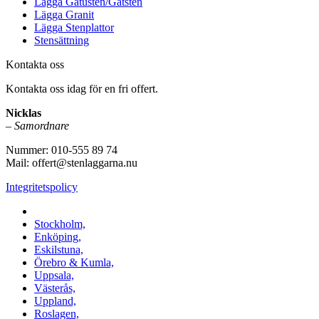
Lägga Gatusten/Gatsten
Lägga Granit
Lägga Stenplattor
Stensättning
Kontakta oss
Kontakta oss idag för en fri offert.
Nicklas
–
Samordnare
Nummer: 010-555 89 74
Mail: offert@stenlaggarna.nu
Integritetspolicy
Vi utför Stenläggning i b.la:
Stockholm,
Enköping,
Eskilstuna,
Örebro & Kumla,
Uppsala,
Västerås,
Uppland,
Roslagen,