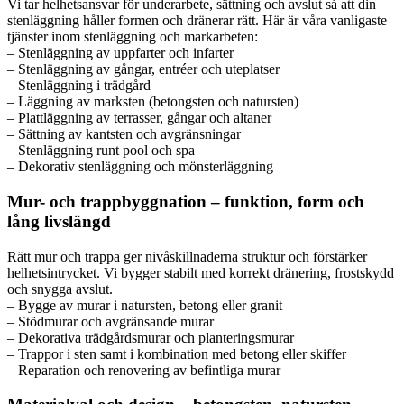
Vi tar helhetsansvar för underarbete, sättning och avslut så att din
stenläggning håller formen och dränerar rätt. Här är våra vanligaste
tjänster inom stenläggning och markarbeten:
– Stenläggning av uppfarter och infarter
– Stenläggning av gångar, entréer och uteplatser
– Stenläggning i trädgård
– Läggning av marksten (betongsten och natursten)
– Plattläggning av terrasser, gångar och altaner
– Sättning av kantsten och avgränsningar
– Stenläggning runt pool och spa
– Dekorativ stenläggning och mönsterläggning
Mur- och trappbyggnation – funktion, form och
lång livslängd
Rätt mur och trappa ger nivåskillnaderna struktur och förstärker
helhetsintrycket. Vi bygger stabilt med korrekt dränering, frostskydd
och snygga avslut.
– Bygge av murar i natursten, betong eller granit
– Stödmurar och avgränsande murar
– Dekorativa trädgårdsmurar och planteringsmurar
– Trappor i sten samt i kombination med betong eller skiffer
– Reparation och renovering av befintliga murar