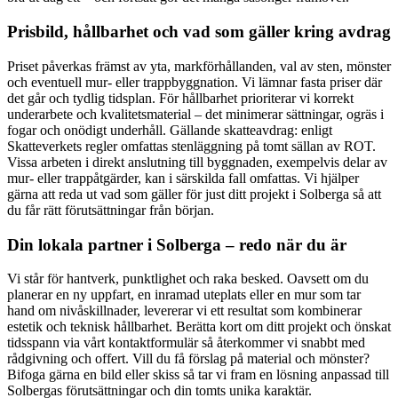
Prisbild, hållbarhet och vad som gäller kring avdrag
Priset påverkas främst av yta, markförhållanden, val av sten, mönster
och eventuell mur- eller trappbyggnation. Vi lämnar fasta priser där
det går och tydlig tidsplan. För hållbarhet prioriterar vi korrekt
underarbete och kvalitetsmaterial – det minimerar sättningar, ogräs i
fogar och onödigt underhåll. Gällande skatteavdrag: enligt
Skatteverkets regler omfattas stenläggning på tomt sällan av ROT.
Vissa arbeten i direkt anslutning till byggnaden, exempelvis delar av
mur- eller trappåtgärder, kan i särskilda fall omfattas. Vi hjälper
gärna att reda ut vad som gäller för just ditt projekt i Solberga så att
du får rätt förutsättningar från början.
Din lokala partner i Solberga – redo när du är
Vi står för hantverk, punktlighet och raka besked. Oavsett om du
planerar en ny uppfart, en inramad uteplats eller en mur som tar
hand om nivåskillnader, levererar vi ett resultat som kombinerar
estetik och teknisk hållbarhet. Berätta kort om ditt projekt och önskat
tidsspann via vårt kontaktformulär så återkommer vi snabbt med
rådgivning och offert. Vill du få förslag på material och mönster?
Bifoga gärna en bild eller skiss så tar vi fram en lösning anpassad till
Solbergas förutsättningar och din tomts unika karaktär.