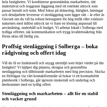
hela fastigheten. Vi kombinerar genomtänkta markarbeten, rätt
materialval och noggrann läggning med ett estetiskt uttryck som
passar husstil och tomt. Med fokus på dränering, bärighet, lutningar
och detaljarbete levererar vi stenläggning som ligger rätt – år efter år.
Oavsett om du vill ha robust betongsten för hög trafik eller exklusiv
natursten med tidlöst uttryck tar vi fram en lösning anpassad till
användning, underhåll och budget. Vi arbetar lokalt i Solberga med
tydliga offerter, rak kommunikation och trygg kvalitetssäkring från
första skiss till färdig yta.
Proffsig stenläggning i Solberga – boka
rådgivning och offert idag
Vill du få en funktionell och snygg utemiljö som höjer värdet på din
fastighet? Vi hjälper dig planera, designa och genomföra
stenläggning och tillhörande markarbeten med hög precision. Skicka
en förfrågan via vårt kontaktformulär så bokar vi ett kostnadsfritt
platsbesök i Solberga, går igenom önskemål och underlag och
återkommer med en tydlig offert.
Stenläggning och markarbeten – allt för en stabil
och vacker grund