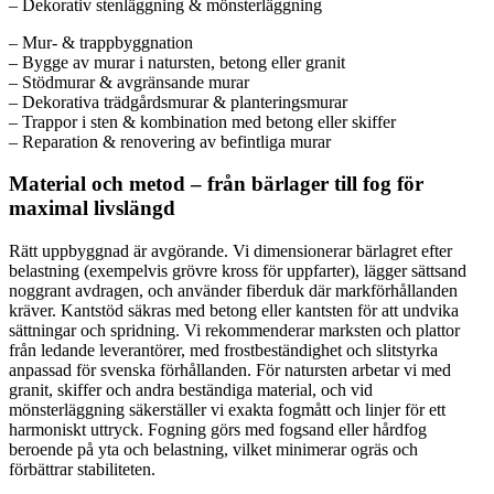
– Dekorativ stenläggning & mönsterläggning
– Mur- & trappbyggnation
– Bygge av murar i natursten, betong eller granit
– Stödmurar & avgränsande murar
– Dekorativa trädgårdsmurar & planteringsmurar
– Trappor i sten & kombination med betong eller skiffer
– Reparation & renovering av befintliga murar
Material och metod – från bärlager till fog för
maximal livslängd
Rätt uppbyggnad är avgörande. Vi dimensionerar bärlagret efter
belastning (exempelvis grövre kross för uppfarter), lägger sättsand
noggrant avdragen, och använder fiberduk där markförhållanden
kräver. Kantstöd säkras med betong eller kantsten för att undvika
sättningar och spridning. Vi rekommenderar marksten och plattor
från ledande leverantörer, med frostbeständighet och slitstyrka
anpassad för svenska förhållanden. För natursten arbetar vi med
granit, skiffer och andra beständiga material, och vid
mönsterläggning säkerställer vi exakta fogmått och linjer för ett
harmoniskt uttryck. Fogning görs med fogsand eller hårdfog
beroende på yta och belastning, vilket minimerar ogräs och
förbättrar stabiliteten.