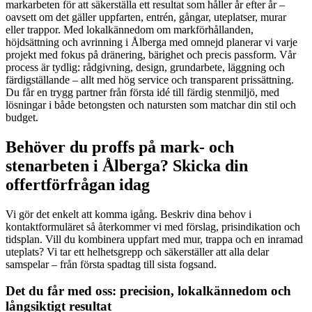
markarbeten för att säkerställa ett resultat som håller år efter år –
oavsett om det gäller uppfarten, entrén, gångar, uteplatser, murar
eller trappor. Med lokalkännedom om markförhållanden,
höjdsättning och avrinning i Ålberga med omnejd planerar vi varje
projekt med fokus på dränering, bärighet och precis passform. Vår
process är tydlig: rådgivning, design, grundarbete, läggning och
färdigställande – allt med hög service och transparent prissättning.
Du får en trygg partner från första idé till färdig stenmiljö, med
lösningar i både betongsten och natursten som matchar din stil och
budget.
Behöver du proffs på mark- och
stenarbeten i Ålberga? Skicka din
offertförfrågan idag
Vi gör det enkelt att komma igång. Beskriv dina behov i
kontaktformuläret så återkommer vi med förslag, prisindikation och
tidsplan. Vill du kombinera uppfart med mur, trappa och en inramad
uteplats? Vi tar ett helhetsgrepp och säkerställer att alla delar
samspelar – från första spadtag till sista fogsand.
Det du får med oss: precision, lokalkännedom och
långsiktigt resultat