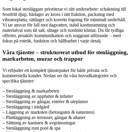
Som lokal stenläggare prioriterar vi rätt underarbete: schaktning till
frostfritt djup, bärlager av kross i rätt fraktion, packning med
vibratorplatta, sättlager och korrekt fogning för minimalt underhåll.
Vi tar ansvar för fall mot dagvatten, stabil kantinramning och
materialval som tål salt, slitage och nordiskt klimat. Du får tydliga
offerter, proaktiv kommunikation och noggrant utförande – med
fokus på estetik, funktion och hållbarhet i varje detalj.
Våra tjänster – strukturerat utbud för stenläggning,
markarbeten, murar och trappor
Vi erbjuder ett komplett tjänstepaket för både privata och
kommersiella kunder. Nedan ser du våra huvudkategorier och
specifika tjänster:
– Stenläggning & markarbeten
– Stenläggning av uppfarter & infarter
– Stenläggning av gångar, entréer & uteplatser
– Stenläggning i trädgård
– Läggning av marksten (betongsten & natursten)
– Plattläggning av terrasser, gångar & altaner
– Sättning av kantsten & avgränsningar
– Stenläggning runt pool & spa