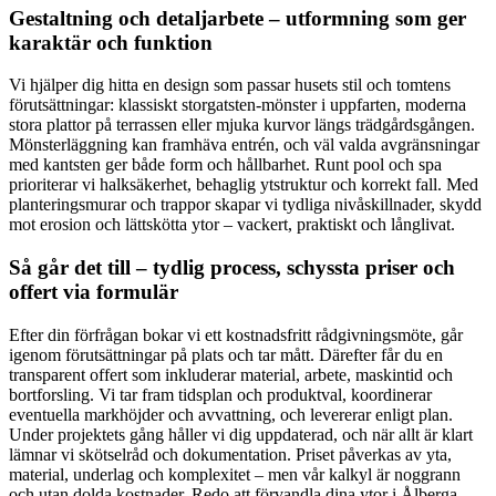
Gestaltning och detaljarbete – utformning som ger
karaktär och funktion
Vi hjälper dig hitta en design som passar husets stil och tomtens
förutsättningar: klassiskt storgatsten-mönster i uppfarten, moderna
stora plattor på terrassen eller mjuka kurvor längs trädgårdsgången.
Mönsterläggning kan framhäva entrén, och väl valda avgränsningar
med kantsten ger både form och hållbarhet. Runt pool och spa
prioriterar vi halksäkerhet, behaglig ytstruktur och korrekt fall. Med
planteringsmurar och trappor skapar vi tydliga nivåskillnader, skydd
mot erosion och lättskötta ytor – vackert, praktiskt och långlivat.
Så går det till – tydlig process, schyssta priser och
offert via formulär
Efter din förfrågan bokar vi ett kostnadsfritt rådgivningsmöte, går
igenom förutsättningar på plats och tar mått. Därefter får du en
transparent offert som inkluderar material, arbete, maskintid och
bortforsling. Vi tar fram tidsplan och produktval, koordinerar
eventuella markhöjder och avvattning, och levererar enligt plan.
Under projektets gång håller vi dig uppdaterad, och när allt är klart
lämnar vi skötselråd och dokumentation. Priset påverkas av yta,
material, underlag och komplexitet – men vår kalkyl är noggrann
och utan dolda kostnader. Redo att förvandla dina ytor i Ålberga