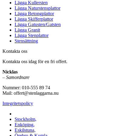
Lägga Kullersten
Lägga Naturstensplattor
Lägga Betongplattor
Lägga Skifferplattor
Lägga Gatusten/Gatsten
Lägga Granit
Lägga Stenplattor
Stensättning
Kontakta oss
Kontakta oss idag för en fri offert.
Nicklas
–
Samordnare
Nummer: 010-555 89 74
Mail: offert@stenlaggarna.nu
Integritetspolicy
Vi utför Stenläggning i b.la:
Stockholm,
Enköping,
Eskilstuna,
Örebro & Kumla,