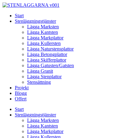
Skip
to
Start
content
Stenläggningstjänster
Lägga Marksten
Lägga Kantsten
Lägga Markplattor
Lägga Kullersten
Lägga Naturstensplattor
Lägga Betongplattor
Lägga Skifferplattor
Lägga Gatusten/Gatsten
Lägga Granit
Lägga Stenplattor
Stensättning
Projekt
Blogg
Offert
Start
Stenläggningstjänster
Lägga Marksten
Lägga Kantsten
Lägga Markplattor
Lägga Kullersten