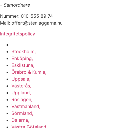
–
Samordnare
Nummer: 010-555 89 74
Mail: offert@stenlaggarna.nu
Integritetspolicy
Vi utför Stenläggning i b.la:
Stockholm,
Enköping,
Eskilstuna,
Örebro & Kumla,
Uppsala,
Västerås,
Uppland,
Roslagen,
Västmanland,
Sörmland,
Dalarna,
Västra Götaland,