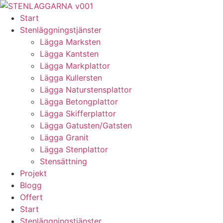
Skip
to
Start
content
Stenläggningstjänster
Lägga Marksten
Lägga Kantsten
Lägga Markplattor
Lägga Kullersten
Lägga Naturstensplattor
Lägga Betongplattor
Lägga Skifferplattor
Lägga Gatusten/Gatsten
Lägga Granit
Lägga Stenplattor
Stensättning
Projekt
Blogg
Offert
Start
Stenläggningstjänster