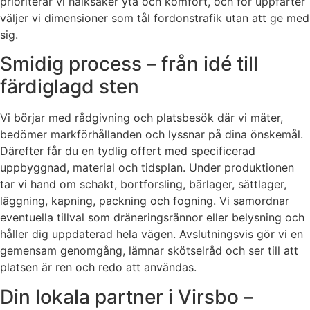
prioriterar vi halksäker yta och komfort, och för uppfarter
väljer vi dimensioner som tål fordonstrafik utan att ge med
sig.
Smidig process – från idé till
färdiglagd sten
Vi börjar med rådgivning och platsbesök där vi mäter,
bedömer markförhållanden och lyssnar på dina önskemål.
Därefter får du en tydlig offert med specificerad
uppbyggnad, material och tidsplan. Under produktionen
tar vi hand om schakt, bortforsling, bärlager, sättlager,
läggning, kapning, packning och fogning. Vi samordnar
eventuella tillval som dräneringsrännor eller belysning och
håller dig uppdaterad hela vägen. Avslutningsvis gör vi en
gemensam genomgång, lämnar skötselråd och ser till att
platsen är ren och redo att användas.
Din lokala partner i Virsbo –