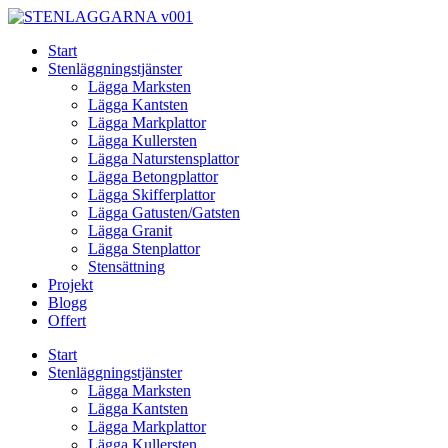
Skip
to
Start
content
Stenläggningstjänster
Lägga Marksten
Lägga Kantsten
Lägga Markplattor
Lägga Kullersten
Lägga Naturstensplattor
Lägga Betongplattor
Lägga Skifferplattor
Lägga Gatusten/Gatsten
Lägga Granit
Lägga Stenplattor
Stensättning
Projekt
Blogg
Offert
Start
Stenläggningstjänster
Lägga Marksten
Lägga Kantsten
Lägga Markplattor
Lägga Kullersten