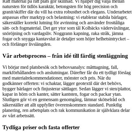
Rätt material på rätt plats gör skillnad. Vi hjälper dig välja mellan
natursten för tidlös karaktär, betongsten för hög precision och
granit/skiffer där du vill ha extra robusthet och elegans. Underarbetet
anpassas efter marktyp och belastning: vi etablerar stabila bärlager,
säkerställer korrekt lutning för avrinning och använder frosttåliga
sätt- och fogmaterial. Det ger ytor som tål Kolbäcks väderväxlingar,
snöröjning och vardagsliv. Noggrann kapning, raka stråk, jämna
fogar och snygga kantavslut är detaljer som höjer helhetsintrycket –
och förlänger livslängden.
Vår arbetsprocess – från idé till färdig stenläggning
Vi börjar med platsbesök och behovsanalys: måtttagning, fall,
markförhållanden och anslutningar. Därefter får du ett tydligt förslag
med materialrekommendationer, mönster och pris. När du
godkänner offerten: vi schaktar, lägger geotextil där det behövs,
bygger bärlager och finjusterar sättlager. Sedan lägger vi sten/plattor,
kapar in hörn och kanter, sätter kantsten, fogar och packar ytan.
Slutligen gör vi en gemensam genomgång, lämnar skötselråd och
säkerställer att allt uppfyller överenskommen standard. Punktlig
planering, ren arbetsplats och rak kommunikation är självklara delar
av vårt arbetssätt.
Tydliga priser och fasta offerter