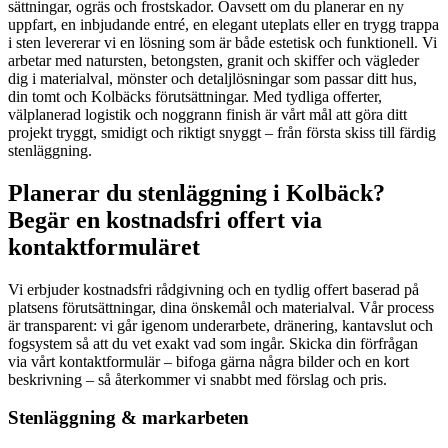
sättningar, ogräs och frostskador. Oavsett om du planerar en ny
uppfart, en inbjudande entré, en elegant uteplats eller en trygg trappa
i sten levererar vi en lösning som är både estetisk och funktionell. Vi
arbetar med natursten, betongsten, granit och skiffer och vägleder
dig i materialval, mönster och detaljlösningar som passar ditt hus,
din tomt och Kolbäcks förutsättningar. Med tydliga offerter,
välplanerad logistik och noggrann finish är vårt mål att göra ditt
projekt tryggt, smidigt och riktigt snyggt – från första skiss till färdig
stenläggning.
Planerar du stenläggning i Kolbäck?
Begär en kostnadsfri offert via
kontaktformuläret
Vi erbjuder kostnadsfri rådgivning och en tydlig offert baserad på
platsens förutsättningar, dina önskemål och materialval. Vår process
är transparent: vi går igenom underarbete, dränering, kantavslut och
fogsystem så att du vet exakt vad som ingår. Skicka din förfrågan
via vårt kontaktformulär – bifoga gärna några bilder och en kort
beskrivning – så återkommer vi snabbt med förslag och pris.
Stenläggning & markarbeten