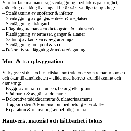
Vi utför fackmannamässig stenläggning med fokus på bärighet,
dränering och lång livslängd. Här är våra vanligaste uppdrag:
– Stenläggning av uppfarter & infarter
– Stenläggning av gångar, entréer & uteplatser
– Stenläggning i trädgård
– Läggning av marksten (betongsten & natursten)
– Plattläggning av terrasser, gångar & altaner
– Sättning av kantsten & avgränsningar
– Stenläggning runt pool & spa
– Dekorativ stenläggning & mönsterläggning
Mur- & trappbyggnation
Vi bygger stabila och estetiska konstruktioner som ramar in tomten
och ökar tillgängligheten – alltid med korrekt grundläggning och
dränering:
– Bygge av murar i natursten, betong eller granit
– Stödmurar & avgränsande murar
– Dekorativa trädgårdsmurar & planteringsmurar
– Trappor i sten & kombination med betong eller skiffer
– Reparation & renovering av befintliga murar
Hantverk, material och hållbarhet i fokus