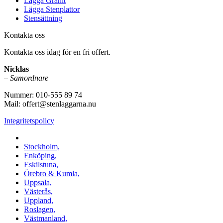
Lägga Granit
Lägga Stenplattor
Stensättning
Kontakta oss
Kontakta oss idag för en fri offert.
Nicklas
–
Samordnare
Nummer: 010-555 89 74
Mail: offert@stenlaggarna.nu
Integritetspolicy
Vi utför Stenläggning i b.la:
Stockholm,
Enköping,
Eskilstuna,
Örebro & Kumla,
Uppsala,
Västerås,
Uppland,
Roslagen,
Västmanland,