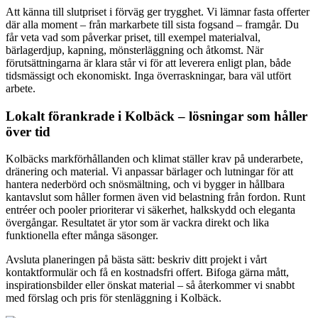
Att känna till slutpriset i förväg ger trygghet. Vi lämnar fasta offerter
där alla moment – från markarbete till sista fogsand – framgår. Du
får veta vad som påverkar priset, till exempel materialval,
bärlagerdjup, kapning, mönsterläggning och åtkomst. När
förutsättningarna är klara står vi för att leverera enligt plan, både
tidsmässigt och ekonomiskt. Inga överraskningar, bara väl utfört
arbete.
Lokalt förankrade i Kolbäck – lösningar som håller
över tid
Kolbäcks markförhållanden och klimat ställer krav på underarbete,
dränering och material. Vi anpassar bärlager och lutningar för att
hantera nederbörd och snösmältning, och vi bygger in hållbara
kantavslut som håller formen även vid belastning från fordon. Runt
entréer och pooler prioriterar vi säkerhet, halkskydd och eleganta
övergångar. Resultatet är ytor som är vackra direkt och lika
funktionella efter många säsonger.
Avsluta planeringen på bästa sätt: beskriv ditt projekt i vårt
kontaktformulär och få en kostnadsfri offert. Bifoga gärna mått,
inspirationsbilder eller önskat material – så återkommer vi snabbt
med förslag och pris för stenläggning i Kolbäck.