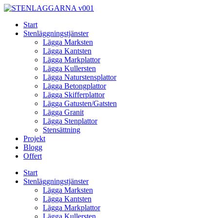
Skip
to
Start
content
Stenläggningstjänster
Lägga Marksten
Lägga Kantsten
Lägga Markplattor
Lägga Kullersten
Lägga Naturstensplattor
Lägga Betongplattor
Lägga Skifferplattor
Lägga Gatusten/Gatsten
Lägga Granit
Lägga Stenplattor
Stensättning
Projekt
Blogg
Offert
Start
Stenläggningstjänster
Lägga Marksten
Lägga Kantsten
Lägga Markplattor
Lägga Kullersten