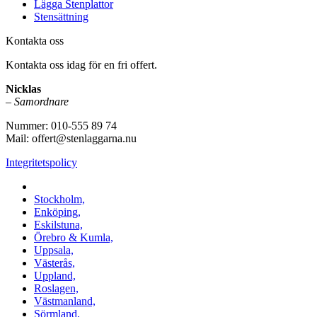
Lägga Stenplattor
Stensättning
Kontakta oss
Kontakta oss idag för en fri offert.
Nicklas
–
Samordnare
Nummer: 010-555 89 74
Mail: offert@stenlaggarna.nu
Integritetspolicy
Vi utför Stenläggning i b.la:
Stockholm,
Enköping,
Eskilstuna,
Örebro & Kumla,
Uppsala,
Västerås,
Uppland,
Roslagen,
Västmanland,
Sörmland,