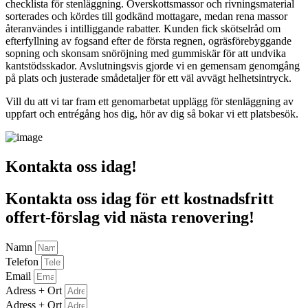
checklista för stenläggning. Överskottsmassor och rivningsmaterial
sorterades och kördes till godkänd mottagare, medan rena massor
återanvändes i intilliggande rabatter. Kunden fick skötselråd om
efterfyllning av fogsand efter de första regnen, ogräsförebyggande
sopning och skonsam snöröjning med gummiskär för att undvika
kantstödsskador. Avslutningsvis gjorde vi en gemensam genomgång
på plats och justerade smådetaljer för ett väl avvägt helhetsintryck.
Vill du att vi tar fram ett genomarbetat upplägg för stenläggning av
uppfart och entrégång hos dig, hör av dig så bokar vi ett platsbesök.
Kontakta oss idag!
Kontakta oss idag för ett kostnadsfritt
offert-förslag vid nästa renovering!
Namn
Telefon
Email
Adress + Ort
Adress + Ort