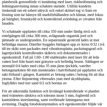
platsbesök genomförde vi inmätning med laser, riskbedömning och
ledningsanvisning innan schakten startade. Utifrån kundens
önskemål om ett sobert uttryck och enkel skötsel tog vi fram en
lösning som tar hänsyn till markförhållanden och klimat, med fokus
på bärighet, frostskydd och kontrollerad avledning av ytvatten från
fasaden.
Vi schaktade uppfarten till cirka 350 mm under färdig nivå och
entrégången till cirka 300 mm, avlägsnade organisk jord och
jämnade av undergrunden. En separerande geotextil lades ut mot
befintliga massor. Därefter byggdes bärlagret upp av kross 0/32 i två
till tre skikt som packades med vibrationsplatta; packningsgrad och
lagertjocklek kontrollerades skiktvis och dokumenterades i
egenkontroll. Fall på 1:60–1:80 etablerades med laser för att leda
vatten bort från huset mot gräsytor och befintlig brunn. Sättlagret av
stenmjöl 0/4 lades med cirka 35 mm jämn tjocklek, varefter
betongmarksten 60 mm monterades i halvförband på uppfarten och
rakt förband i gången. Kantstöd av betong sattes i betong för att låsa
ytorna. Efter finjustering vibrerades ytan med skyddsplatta,
fogfylldes med torr sand 0/2 och borstas av.
För att säkerställa funktion och livslängd kontrollerade vi planhet
med tvåmeters rätskiva och tolerans inom 5 mm, fogbredd och
kantstödens inneslutning, samt verifierade lutningarna mot
avrinning. Daglig fotodokumentation och egenkontroller följde vår